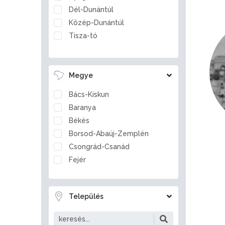
Dél-Dunántúl
Közép-Dunántúl
Tisza-tó
Megye
Bács-Kiskun
Baranya
Békés
Borsod-Abaúj-Zemplén
Csongrád-Csanád
Fejér
Győr-Moson-Sopron
Hajdú-Bihar
Település
Heves
Jász-Nagykun-Szolnok
Komárom-Esztergom