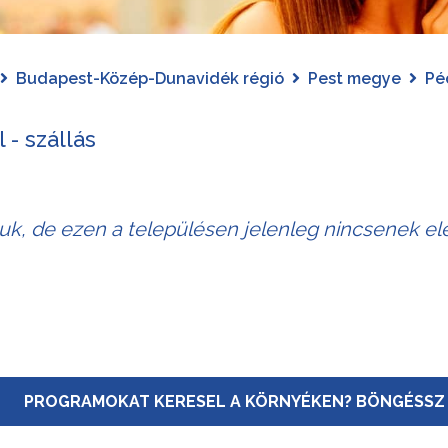
Budapest-Közép-Dunavidék régió
Pest megye
Pé
 - szállás
juk, de ezen a településen jelenleg nincsenek elé
PROGRAMOKAT KERESEL A KÖRNYÉKEN? BÖNGÉSSZ 