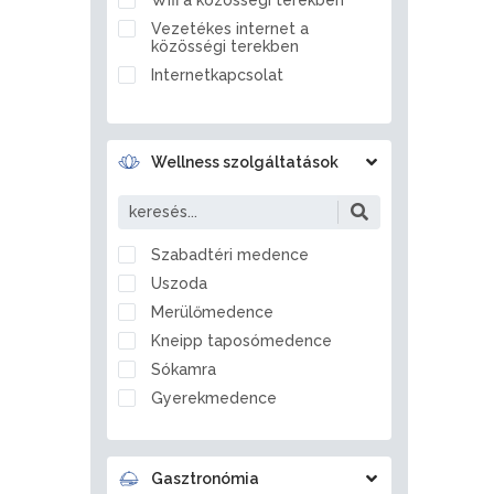
Ballószög
Vezetékes internet a
Balmazújváros
közösségi terekben
Bánd
Internetkapcsolat
Bánhorváti
Bánk
Barcs
Wellness szolgáltatások
Bárdudvarnok
Bátaszék
Bátmonostor
Szabadtéri medence
Bátonyterenye
Uszoda
Bátorliget
Merülőmedence
Battonya
Kneipp taposómedence
Becsvölgye
Sókamra
Békés
Gyerekmedence
Békéscsaba
Jégzuhany
Békésszentandrás
Gőzkamra
Bélapátfalva
Gasztronómia
Aromakabin