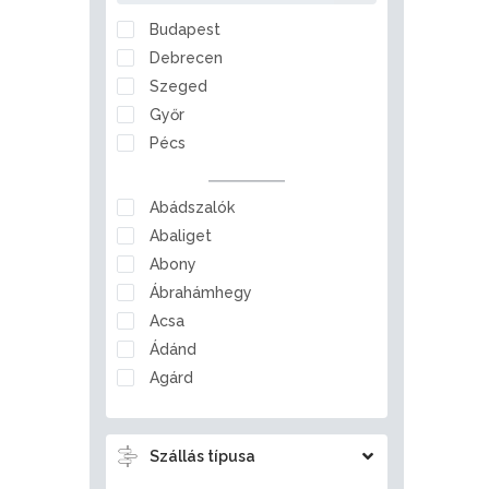
Nógrád
Budapest
Pest
Debrecen
Somogy
Szeged
Szabolcs-Szatmár-Bereg
Győr
Tolna
Pécs
Vas
Veszprém
Abádszalók
Zala
Abaliget
Abony
Ábrahámhegy
Acsa
Ádánd
Agárd
Ágfalva
Aggtelek
Szállás típusa
Ajka