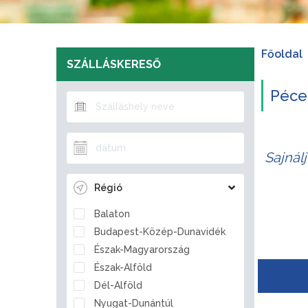
Főoldal
SZÁLLÁSKERESŐ
Pécel
Sajnál
Régió
Balaton
Budapest-Közép-Dunavidék
Észak-Magyarország
Észak-Alföld
Dél-Alföld
Nyugat-Dunántúl