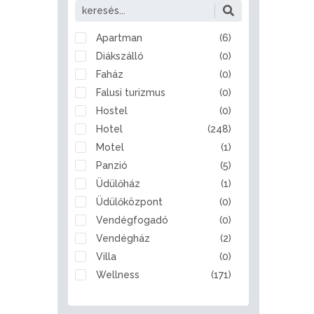
Alattyán
Albertirsa
Alcsútdoboz
Apartman
(6)
Aldebrő
Diákszálló
(0)
Algyő
Faház
(0)
Almamellék
Falusi turizmus
(0)
Alsóberecki
Hostel
(0)
Alsóbogát
Hotel
(248)
Alsónémedi
Motel
(1)
Alsóörs
Panzió
(5)
Apaj
Üdülőház
(1)
Apostag
Üdülőközpont
(0)
Ásotthalom
Vendégfogadó
(0)
Aszód
Vendégház
(2)
Bábolna
Villa
(0)
Babót
Wellness
(171)
Bácsalmás
Badacsonytomaj