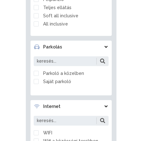
Balatonfőkajár
Teljes ellátás
Balatonföldvár
Soft all inclusive
Balatonfüred
All inclusive
Balatonfűzfő
Balatongyörök
Balatonkenese
Parkolás
Balatonlelle
Balatonmagyaród
Balatonrendes
Parkoló a közelben
Balatonszabadi
Saját parkoló
Balatonszárszó
Balatonszemes
Balatonszentgyörgy
Internet
Balatonszepezd
Balatonszőlős
Balatonvilágos
WIFI
Balf
Wifi a közösségi terekben