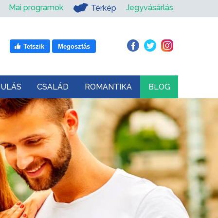
Mai programok
Jegyvásárlás
Térkép
Tetszik
Megosztás
DULÁS
CSALÁD
ROMANTIKA
BLOG