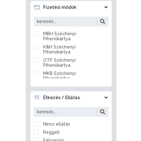
Badacsonytördemic
Fizetési módok
Baj
Baja
Bakonszeg
MBH Széchenyi
Pihenőkártya
Bakonya
K&H Széchenyi
Bakonybél
Pihenőkártya
Bakonynána
OTP Széchenyi
Bakonyszentlászló
Pihenőkártya
Balassagyarmat
MKB Széchenyi
Pihenőkártya
Balástya
Készpénz
Balatonakali
Átutalás
Balatonakarattya
Étkezés / Ellátás
Bankkártya
Balatonalmádi
Balatonberény
Balatonboglár
Nincs ellátás
Balatonederics
Reggeli
Balatonfenyves
Félpanzió