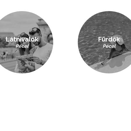
Látnivalók
Fürdők
Pécel
Pécel