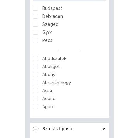
Nógrád
Budapest
Pest
Debrecen
Somogy
Szeged
Szabolcs-Szatmár-Bereg
Győr
Tolna
Pécs
Vas
Veszprém
Abádszalók
Zala
Abaliget
Abony
Ábrahámhegy
Acsa
Ádánd
Agárd
Ágfalva
Aggtelek
Szállás típusa
Ajka