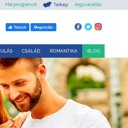
Mai programok
Jegyvásárlás
Térkép
Tetszik
Megosztás
DULÁS
CSALÁD
ROMANTIKA
BLOG