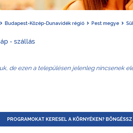
Budapest-Közép-Dunavidék régió
Pest megye
Sü
áp - szállás
juk, de ezen a településen jelenleg nincsenek elé
PROGRAMOKAT KERESEL A KÖRNYÉKEN? BÖNGÉSSZ 