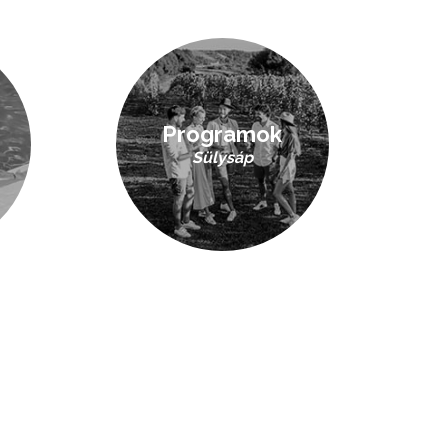
Programok
Sülysáp