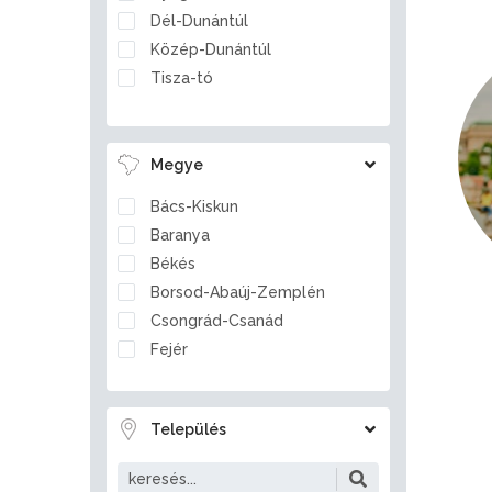
Dél-Dunántúl
Közép-Dunántúl
Tisza-tó
Megye
Bács-Kiskun
Baranya
Békés
Borsod-Abaúj-Zemplén
Csongrád-Csanád
Fejér
Győr-Moson-Sopron
Hajdú-Bihar
Település
Heves
Jász-Nagykun-Szolnok
Komárom-Esztergom