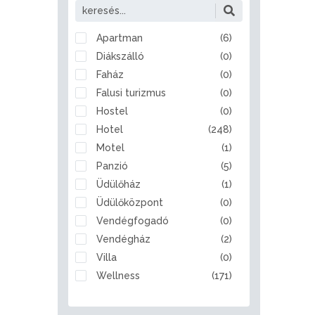
Alattyán
Albertirsa
Alcsútdoboz
Apartman
(6)
Aldebrő
Diákszálló
(0)
Algyő
Faház
(0)
Almamellék
Falusi turizmus
(0)
Alsóberecki
Hostel
(0)
Alsóbogát
Hotel
(248)
Alsónémedi
Motel
(1)
Alsóörs
Panzió
(5)
Apaj
Üdülőház
(1)
Apostag
Üdülőközpont
(0)
Ásotthalom
Vendégfogadó
(0)
Aszód
Vendégház
(2)
Bábolna
Villa
(0)
Babót
Wellness
(171)
Bácsalmás
Badacsonytomaj