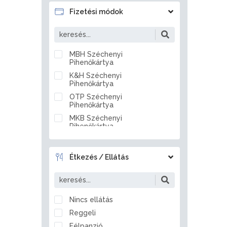
Badacsonytördemic
Fizetési módok
Baj
Baja
Bakonszeg
MBH Széchenyi
Pihenőkártya
Bakonya
K&H Széchenyi
Bakonybél
Pihenőkártya
Bakonynána
OTP Széchenyi
Bakonyszentlászló
Pihenőkártya
Balassagyarmat
MKB Széchenyi
Pihenőkártya
Balástya
Készpénz
Balatonakali
Átutalás
Balatonakarattya
Étkezés / Ellátás
Bankkártya
Balatonalmádi
Balatonberény
Balatonboglár
Nincs ellátás
Balatonederics
Reggeli
Balatonfenyves
Félpanzió