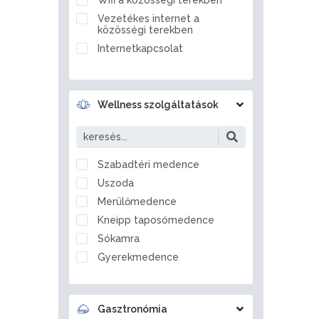
Ballószög
Vezetékes internet a
Balmazújváros
közösségi terekben
Bánd
Internetkapcsolat
Bánhorváti
Bánk
Barcs
Wellness szolgáltatások
Bárdudvarnok
Bátaszék
Bátmonostor
Szabadtéri medence
Bátonyterenye
Uszoda
Bátorliget
Merülőmedence
Battonya
Kneipp taposómedence
Becsvölgye
Sókamra
Békés
Gyerekmedence
Békéscsaba
Jégzuhany
Békésszentandrás
Gőzkamra
Bélapátfalva
Gasztronómia
Aromakabin