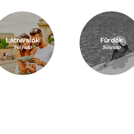
Látnivalók
Fürdők
Sülysáp
Sülysáp