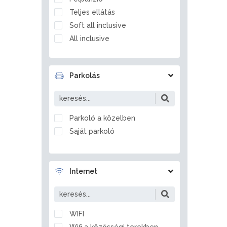
Balatonfőkajár
Teljes ellátás
Balatonföldvár
Soft all inclusive
Balatonfüred
All inclusive
Balatonfűzfő
Balatongyörök
Balatonkenese
Parkolás
Balatonlelle
Balatonmagyaród
Balatonrendes
Parkoló a közelben
Balatonszabadi
Saját parkoló
Balatonszárszó
Balatonszemes
Balatonszentgyörgy
Internet
Balatonszepezd
Balatonszőlős
Balatonvilágos
WIFI
Balf
Wifi a közösségi terekben