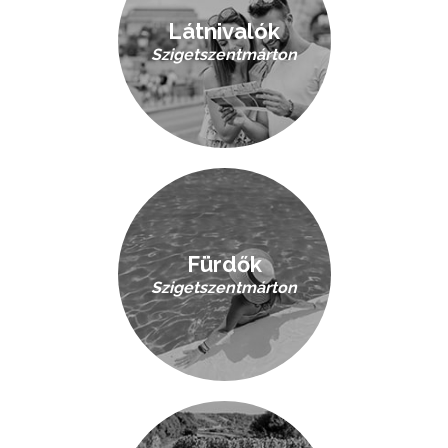
Látnivalók
Szigetszentmárton
Fürdők
Szigetszentmárton