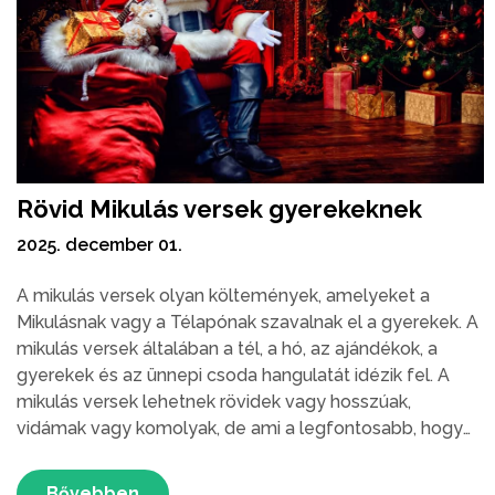
Rövid Mikulás versek gyerekeknek
2025. december 01.
A mikulás versek olyan költemények, amelyeket a
Mikulásnak vagy a Télapónak szavalnak el a gyerekek. A
mikulás versek általában a tél, a hó, az ajándékok, a
gyerekek és az ünnepi csoda hangulatát idézik fel. A
mikulás versek lehetnek rövidek vagy hosszúak,
vidámak vagy komolyak, de ami a legfontosabb, hogy
mindig a szeretet és az öröm üzenetét hordozzák.
Bővebben