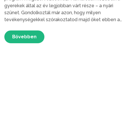
gyerekek által az év legjobban várt része – a nyári
szünet. Gondolkoztál már azon, hogy milyen
tevékenységekkel szórakoztatod majd őket ebben a
két hónapban? Íme az 5 tengerparti utazási tippünk,
amely garantáltan egy felhőtlen szórakozás lesz a
Bővebben
kicsiknek és nagyoknak egyaránt a nyár folyamán.