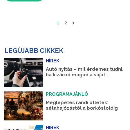
1
2
LEGÚJABB CIKKEK
HÍREK
Autó nyitás – mit érdemes tudni,
ha kizárod magad a saját
autódból?
PROGRAMAJÁNLÓ
Meglepetés randi ötletek:
sétahajózástól a borkóstolóig
HÍREK