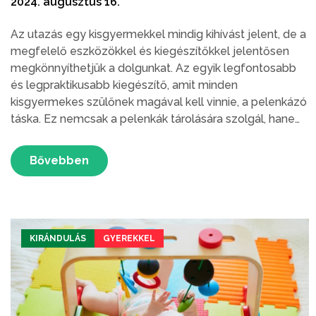
2024. augusztus 16.
Az utazás egy kisgyermekkel mindig kihívást jelent, de a
megfelelő eszközökkel és kiegészítőkkel jelentősen
megkönnyíthetjük a dolgunkat. Az egyik legfontosabb
és legpraktikusabb kiegészítő, amit minden
kisgyermekes szülőnek magával kell vinnie, a pelenkázó
táska. Ez nemcsak a pelenkák tárolására szolgál, hanem
minden olyan szükséges tárgyat is elnyel, amire
útközben szükség lehet.
Bővebben
KIRÁNDULÁS
GYEREKKEL