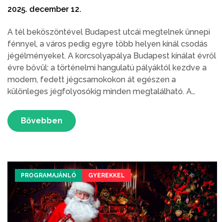
2025. december 12.
A tél beköszöntével Budapest utcái megtelnek ünnepi
fénnyel, a város pedig egyre több helyen kínál csodás
jégélményeket. A korcsolyapálya Budapest kínálat évről
évre bővül: a történelmi hangulatú pályáktól kezdve a
modern, fedett jégcsarnokokon át egészen a
különleges jégfolyosókig minden megtalálható. A
korcsolyázás egyszerre romantikus, sportos és
családbarát program, amely egyre népszerűbb a
Bővebben
budapestiek és a turisták körében is.
PROGRAMAJÁNLÓ
GYEREKKEL