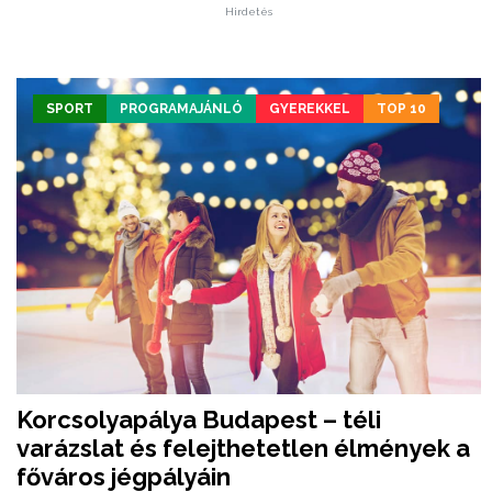
Hirdetés
SPORT
PROGRAMAJÁNLÓ
GYEREKKEL
TOP 10
Korcsolyapálya Budapest – téli
varázslat és felejthetetlen élmények a
főváros jégpályáin