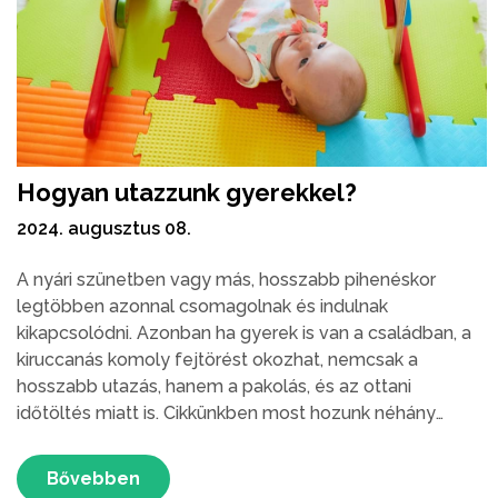
Hogyan utazzunk gyerekkel?
2024. augusztus 08.
A nyári szünetben vagy más, hosszabb pihenéskor
legtöbben azonnal csomagolnak és indulnak
kikapcsolódni. Azonban ha gyerek is van a családban, a
kiruccanás komoly fejtörést okozhat, nemcsak a
hosszabb utazás, hanem a pakolás, és az ottani
időtöltés miatt is. Cikkünkben most hozunk néhány
tippet és tanácsot, amik segíthetnek a gördülékenyebb
utazáshoz gyerekekkel!
Bővebben