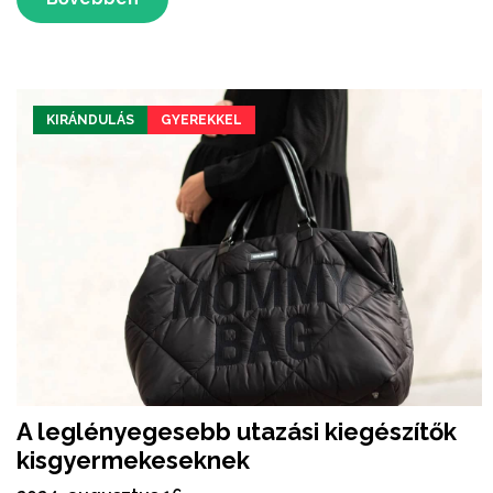
KIRÁNDULÁS
GYEREKKEL
A leglényegesebb utazási kiegészítők
kisgyermekeseknek