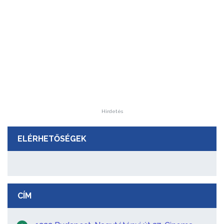
Hirdetés
ELÉRHETŐSÉGEK
CÍM