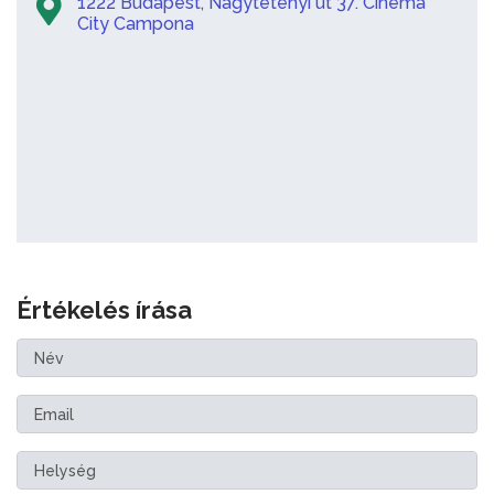
1222 Budapest, Nagytétényi út 37. Cinema
City Campona
Értékelés írása