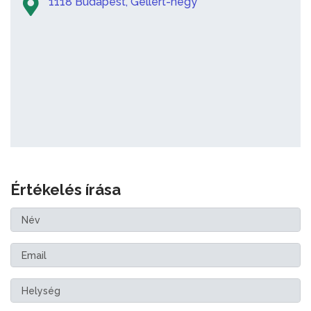
1118 Budapest, Gellért-hegy
Értékelés írása