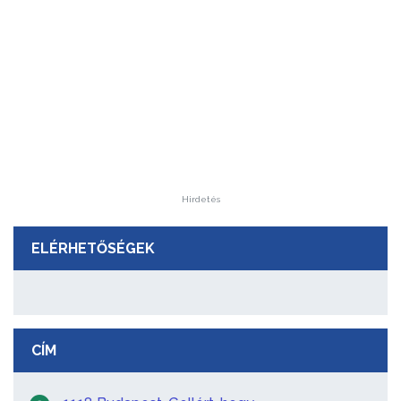
Hirdetés
ELÉRHETŐSÉGEK
CÍM