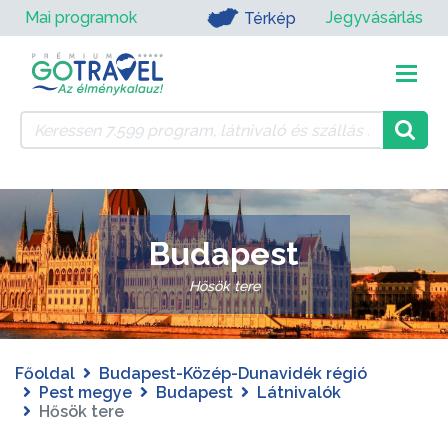
Mai programok
Jegyvásárlás
Térkép
Budapest
Hősök tere
Főoldal
Budapest-Közép-Dunavidék régió
Pest megye
Budapest
Látnivalók
Hősök tere