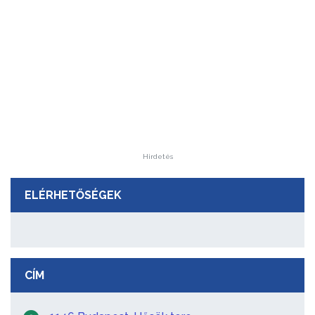
Hirdetés
ELÉRHETŐSÉGEK
CÍM