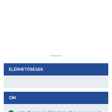
Hirdetés
ELÉRHETŐSÉGEK
CÍM