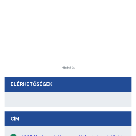
Hirdetés
ELÉRHETŐSÉGEK
CÍM