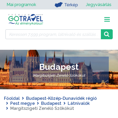
Mai programok
Jegyvásárlás
Térkép
Budapest
Margitszigeti Zenélő Szökőkút
Főoldal
Budapest-Közép-Dunavidék régió
Pest megye
Budapest
Látnivalók
Margitszigeti Zenélő Szökőkút