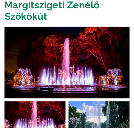
Margitszigeti Zenélő
Szökőkút