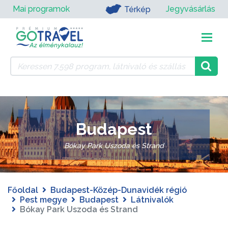
Mai programok
Jegyvásárlás
Térkép
Budapest
Bókay Park Uszoda és Strand
Főoldal
Budapest-Közép-Dunavidék régió
Pest megye
Budapest
Látnivalók
Bókay Park Uszoda és Strand