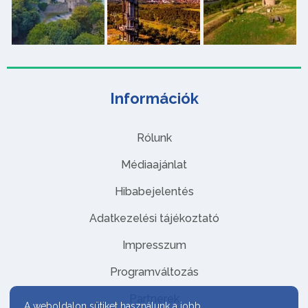
Információk
Rólunk
Médiaajánlat
Hibabejelentés
Adatkezelési tájékoztató
Impresszum
Programváltozás
Partnerek
A weboldalon sütiket használunk a jobb