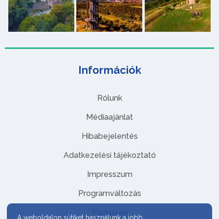
Információk
Rólunk
Médiaajánlat
Hibabejelentés
Adatkezelési tájékoztató
Impresszum
Programváltozás
Partnerek
A weboldalon sütiket használunk a jobb