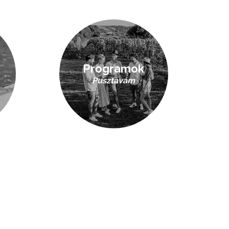
Programok
Pusztavám