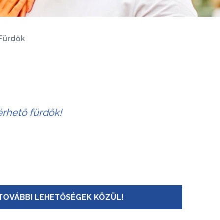
Fürdők
érhető fürdők!
TOVÁBBI LEHETŐSÉGEK KÖZÜL!