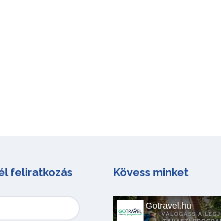
él feliratkozás
Kövess minket
Gotravel.hu