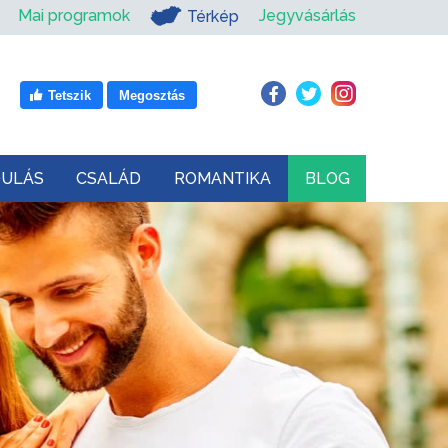
Mai programok
Jegyvásárlás
Térkép
Tetszik
Megosztás
DULÁS
CSALÁD
ROMANTIKA
BLOG