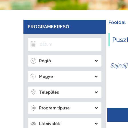
Főoldal
PROGRAMKERESŐ
Pusz
Régió
Sajnál
Megye
Település
Program típusa
Látnivalók