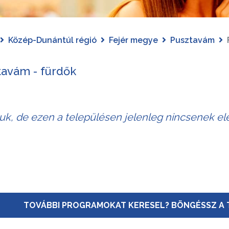
Közép-Dunántúl régió
Fejér megye
Pusztavám
tavám - fürdők
juk, de ezen a településen jelenleg nincsenek el
TOVÁBBI PROGRAMOKAT KERESEL? BÖNGÉSSZ A 