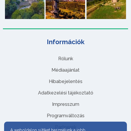
Információk
Rólunk
Médiaajánlat
Hibabejelentés
Adatkezelési tájékoztató
Impresszum
Programváltozás
Partnerek
A weboldalon sütiket használunk a jobb