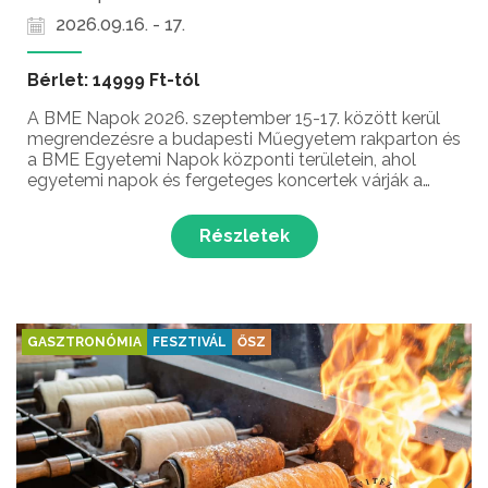
2026.09.16. - 17.
Bérlet: 14999 Ft-tól
A BME Napok 2026. szeptember 15-17. között kerül
megrendezésre a budapesti Műegyetem rakparton és
a BME Egyetemi Napok központi területein, ahol
egyetemi napok és fergeteges koncertek várják a
hallgatókat három napon keresztül Budapest
legnagyobb hallgatói fesztiválján a város szívében!...
Részletek
GASZTRONÓMIA
FESZTIVÁL
ŐSZ