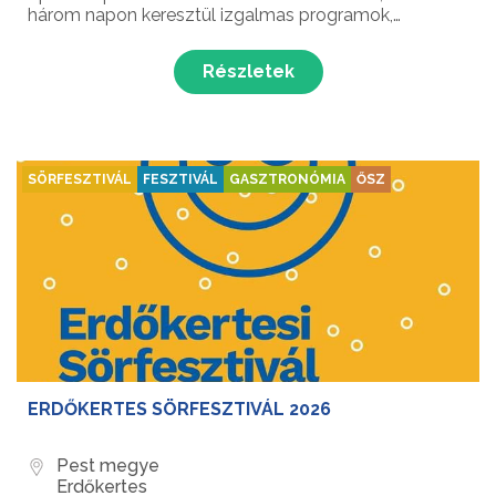
három napon keresztül izgalmas programok,
szabadtéri koncertélmények és felejthetetlen
közösségi pillanatok várják a
Részletek
látogatókat Százhalombatta legnépszerű...
SÖRFESZTIVÁL
FESZTIVÁL
GASZTRONÓMIA
ŐSZ
ERDŐKERTES SÖRFESZTIVÁL 2026
Pest megye
Erdőkertes