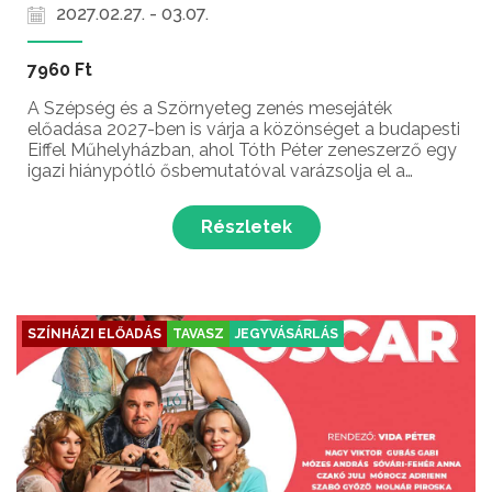
2027.02.27. - 03.07.
7960 Ft
A Szépség és a Szörnyeteg zenés mesejáték
előadása 2027-ben is várja a közönséget a budapesti
Eiffel Műhelyházban, ahol Tóth Péter zeneszerző egy
igazi hiánypótló ősbemutatóval varázsolja el a
családokat.
Részletek
SZÍNHÁZI ELŐADÁS
TAVASZ
JEGYVÁSÁRLÁS