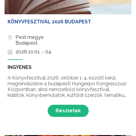
KÖNYVFESZTIVÁL 2026 BUDAPEST
Pest megye
Budapest
2026.10.01. - 04.
INGYENES
A Könyvfesztivál 2026. október 1-4. között kerül
megrendezésre a budapesti Hungexpo Kongresszusi
Központban, ahol nemzetközi könyvfesztivál,
kiállítók, könyvbemutatók, külföldi szerzők, tematikus
beszélgetések, felolvasások, gyerekbirodalom és
még sok meglepetés várja a könyvek rajongóit
Részletek
Magyarorszá...