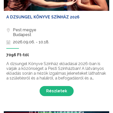
A DZSUNGEL KÖNYVE SZÍNHÁZ 2026
Pest megye
Budapest
2026.09.06. - 10.18.
7096 Ft-tól
A dzsungel Könyve Színház előadásai 2026-ban is
várják a közönséget a Pesti Színházban! A látványos
előadás során a nézők izgalmas jeleneteket láthatnak
a születésről és a halálról, a befogadásról és a
kitaszításról, a csapatról és a magányról, a gyerekkor
és a kamaszkor varázslatos időszakáról — va...
Részletek