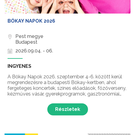
BÓKAY NAPOK 2026
Pest megye
Budapest
2026.09.04. - 06.
INGYENES
A Bókay Napok 2026. szeptember 4-6. között kerül
megrendezésre a budapesti Bókay-kertben, ahol
fergeteges koncertek, színes előadások, főzőverseny,
kézműves vásár, gyerekprogramok, gasztronómiai
ínyencségek és még sok meglepetés várja a
látogatókat Pestszentimre és Pestszentlőrinc
Részletek
legnagyobb rendezv...