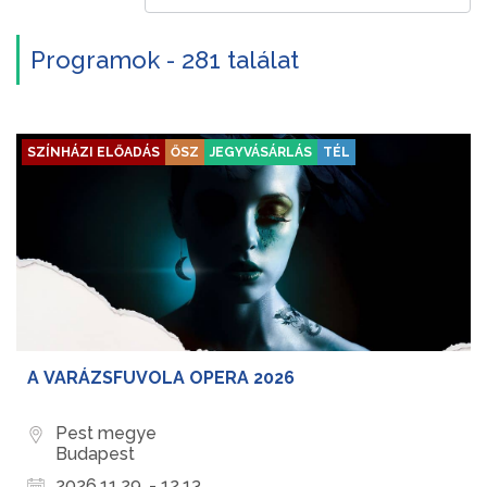
Programok - 281 találat
SZÍNHÁZI ELŐADÁS
ŐSZ
JEGYVÁSÁRLÁS
TÉL
A VARÁZSFUVOLA OPERA 2026
Pest megye
Budapest
2026.11.29. - 12.13.