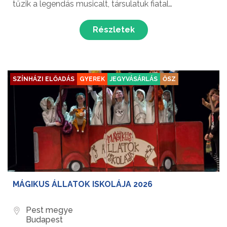
tűzik a legendás musicalt, társulatuk fiatal
művészeinek közreműködésével. Egy generáció
felnőtt, de a rock and roll örök!...
Részletek
SZÍNHÁZI ELŐADÁS
GYEREK
JEGYVÁSÁRLÁS
ŐSZ
MÁGIKUS ÁLLATOK ISKOLÁJA 2026
Pest megye
Budapest