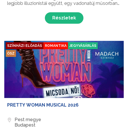
legjobb illuzionistái együtt, egy vadonatúj műsorban
várják a publikumot! Az Illúzió Mesterei New York,
Peking, Dubai, Las Vegas, Monte Carlo és Tokió után
Részletek
újr...
SZÍNHÁZI ELŐADÁS
ROMANTIKA
JEGYVÁSÁRLÁS
ŐSZ
PRETTY WOMAN MUSICAL 2026
Pest megye
Budapest