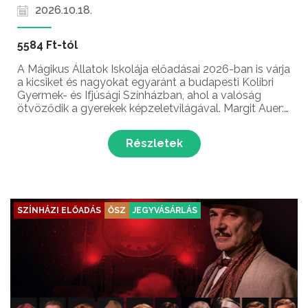
2026.10.18.
5584 Ft-tól
A Mágikus Állatok Iskolája előadásai 2026-ban is várja
a kicsiket és nagyokat egyaránt a budapesti Kolibri
Gyermek- és Ifjúsági Színházban, ahol a valóság
ötvöződik a gyerekek képzeletvilágával. Margit Auer:
Mágikus állatok iskolája várja a kicsiket és nagyokat
egyaránt ebben a fantasztikus előadásb...
Részletek
SZÍNHÁZI ELŐADÁS
ŐSZ
JEGYVÁSÁRLÁS