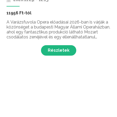
11956 Ft-tól
A Varázsfuvola Opera előadásai 2026-ban is várják a
közönséget a budapesti Magyar Állami Operaházban,
ahol egy fantasztikus produkció látható Mozart
csodálatos zenéjével és egy ellenállhatatlanul
mulatságos történettel a felnőtté válásról,
találkozzunk akár fiatal szerelmesként, szülőként
Részletek
vagy bölcs...