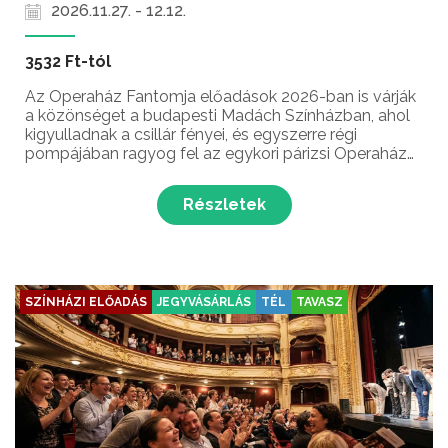
2026.11.27. - 12.12.
3532 Ft-tól
Az Operaház Fantomja előadások 2026-ban is várják
a közönséget a budapesti Madách Színházban, ahol
kigyulladnak a csillár fényei, és egyszerre régi
pompájában ragyog fel az egykori párizsi Operaház
és felidéződik egy nagy szerelem története!
Részletek
SZÍNHÁZI ELŐADÁS
JEGYVÁSÁRLÁS
TÉL
TAVASZ