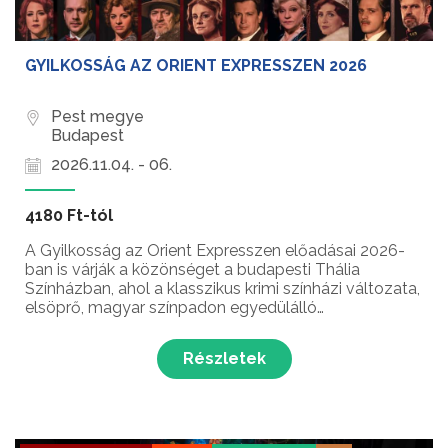
GYILKOSSÁG AZ ORIENT EXPRESSZEN 2026
Pest megye
Budapest
2026.11.04. - 06.
4180 Ft-tól
A Gyilkosság az Orient Expresszen előadásai 2026-
ban is várják a közönséget a budapesti Thália
Színházban, ahol a klasszikus krimi színházi változata,
elsöprő, magyar színpadon egyedülálló
látványvilággal várja a közönséget! Ha velünk utazik,
foglalja le a helyét idejében – Poirot-nak is protekció
Részletek
k...