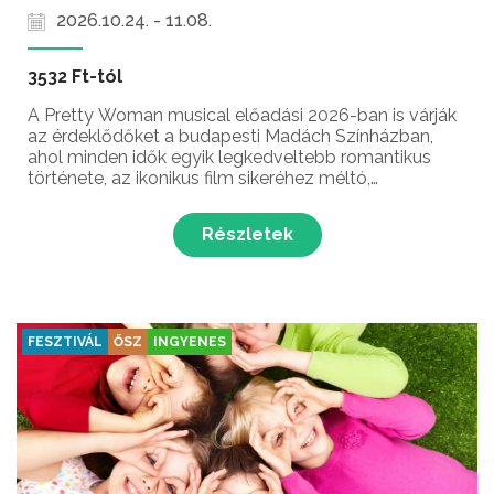
2026.10.24. - 11.08.
3532 Ft-tól
A Pretty Woman musical előadási 2026-ban is várják
az érdeklődőket a budapesti Madách Színházban,
ahol minden idők egyik legkedveltebb romantikus
története, az ikonikus film sikeréhez méltó,
musicalként születik újjá a Madách Színház
színpadán!
Részletek
FESZTIVÁL
ŐSZ
INGYENES