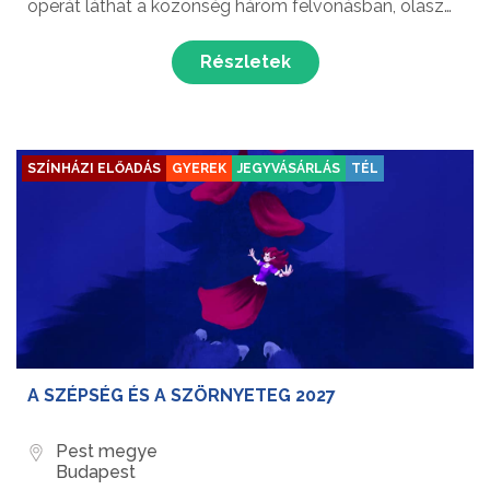
operát láthat a közönség három felvonásban, olasz
nyelven, magyar, angol és olasz felirattal!
Részletek
SZÍNHÁZI ELŐADÁS
GYEREK
JEGYVÁSÁRLÁS
TÉL
A SZÉPSÉG ÉS A SZÖRNYETEG 2027
Pest megye
Budapest