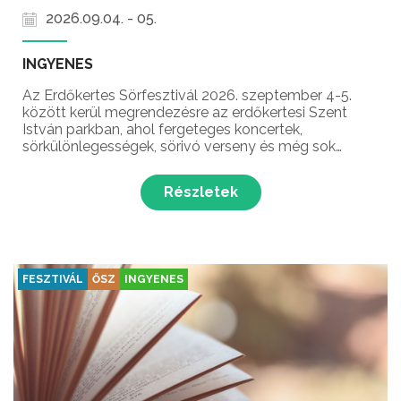
2026.09.04. - 05.
INGYENES
Az Erdőkertes Sörfesztivál 2026. szeptember 4-5.
között kerül megrendezésre az erdőkertesi Szent
István parkban, ahol fergeteges koncertek,
sörkülönlegességek, sörivó verseny és még sok
meglepetés várja a látogatókat Erdőkertes
legnépszerűbb őszi rendezvényén!
Részletek
FESZTIVÁL
ŐSZ
INGYENES