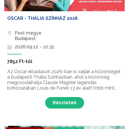
OSCAR - THÁLIA SZÍNHÁZ 2026
Pest megye
Budapest
2026.09.12. - 10.31.
7852 Ft-tól
Az Oscar előadások 2026-ban is várják a közönséget
a budapesti Thália Színházban, ahol a közönség
megcsodálhatja Claude Magnier legendás
bohózatában Louis de Funès 13 év alatt több mint
hatszázszor eljátszott Barnier szerepét, amit filmen
később Sylvester Stallone tett ismertté az egész
Részletek
világon!...