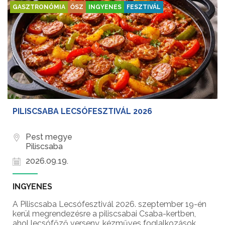
GASZTRONÓMIA
ŐSZ
INGYENES
FESZTIVÁL
PILISCSABA LECSÓFESZTIVÁL 2026
Pest megye
Piliscsaba
2026.09.19.
INGYENES
A Piliscsaba Lecsófesztivál 2026. szeptember 19-én
kerül megrendezésre a piliscsabai Csaba-kertben,
ahol lecsófőző verseny, kézműves foglalkozások,