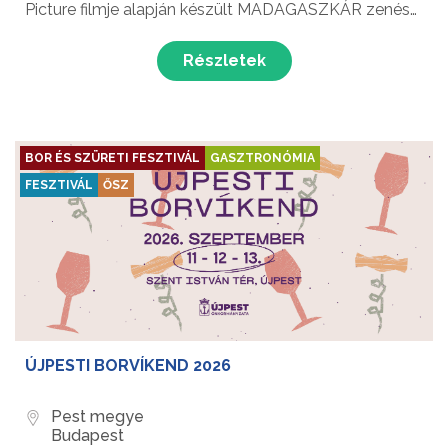
Picture filmje alapján készült MADAGASZKÁR zenés
kalandtúráját láthatja a közönség!
Részletek
BOR ÉS SZÜRETI FESZTIVÁL
GASZTRONÓMIA
FESZTIVÁL
ŐSZ
ÚJPESTI BORVÍKEND 2026
Pest megye
Budapest