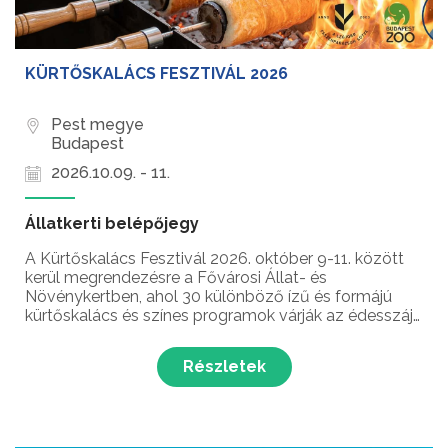
KÜRTŐSKALÁCS FESZTIVÁL 2026
Pest megye
Budapest
2026.10.09. - 11.
Állatkerti belépőjegy
A Kürtőskalács Fesztivál 2026. október 9-11. között
kerül megrendezésre a Fővárosi Állat- és
Növénykertben, ahol 30 különböző ízű és formájú
kürtőskalács és színes programok várják az édesszájú
látogatókat Budapest egyik legnépszerűbb őszi
gasztronómiai rendezvényén!...
Részletek