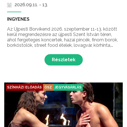
2026.09.11. - 13.
INGYENES
Az Újpesti Borvíkend 2026. szeptember 11-13. között
kerül megrendezésre az újpesti Szent István téren,
ahol fergeteges koncertek, hazai pincék, finom borok,
borkóstolók, street food ételek, lovagvár, körhinta,
arcfestés, ugrálóvárak és még sok meglepetés várja a
látogatókat Újpest legnépszerűbb borf...
Részletek
SZÍNHÁZI ELŐADÁS
ŐSZ
JEGYVÁSÁRLÁS