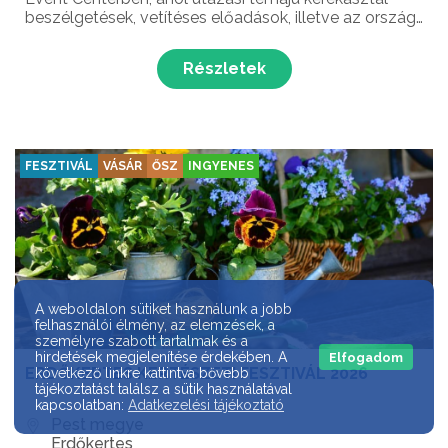
beszélgetések, vetítéses előadások, illetve az ország
ismert független hátizsákosai, utazói, bloggerei és
extrém utazói várják a látogatókat Magyarország l...
Részletek
FESZTIVÁL
VÁSÁR
ŐSZ
INGYENES
A weboldalon sütiket használunk a jobb
felhasználói élmény, az elemzések, a
személyre szabott tartalmak és a
hirdetések megjelenítése érdekében. A
Elfogadom
ERDŐKERTES KERTÉSZETI FESZTIVÁL 2026
következő linkre kattintva bővebb
tájékoztatást találsz a sütik használatával
kapcsolatban:
Adatkezelési tájékoztató
Pest megye
Erdőkertes