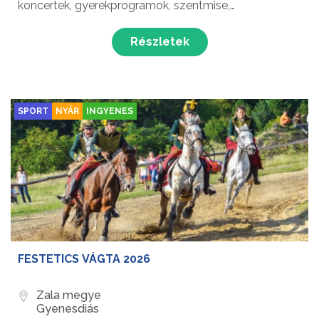
koncertek, gyerekprogramok, szentmise,
kenyérszentelés és gyönyörű tűzijáték várja a
látogatókat az államalapítás és Szent István király
Részletek
ünnepén!...
SPORT
NYÁR
INGYENES
FESTETICS VÁGTA 2026
Zala megye
Gyenesdiás