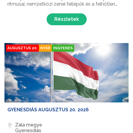
ritmusai, nemzetközi zenei fellépők és a felhőtlen
vízparti kikapcsolódás szerelmesei találkoznak.
Részletek
AUGUSZTUS 20.
NYÁR
INGYENES
GYENESDIÁS AUGUSZTUS 20. 2026
Zala megye
Gyenesdiás