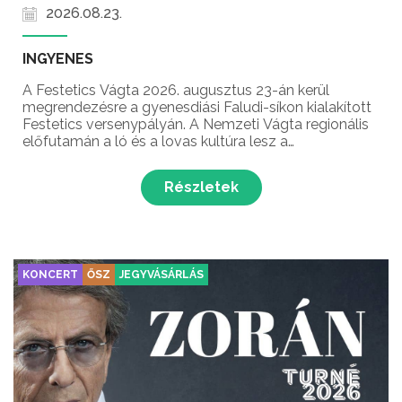
2026.08.23.
INGYENES
A Festetics Vágta 2026. augusztus 23-án kerül
megrendezésre a gyenesdiási Faludi-síkon kialakított
Festetics versenypályán. A Nemzeti Vágta regionális
előfutamán a ló és a lovas kultúra lesz a
középpontban, ahol a futamok mellett színes lovas
programokkal várják a látogatókat! Nyeregbe Vidék!
Részletek
Nyereg...
KONCERT
ŐSZ
JEGYVÁSÁRLÁS