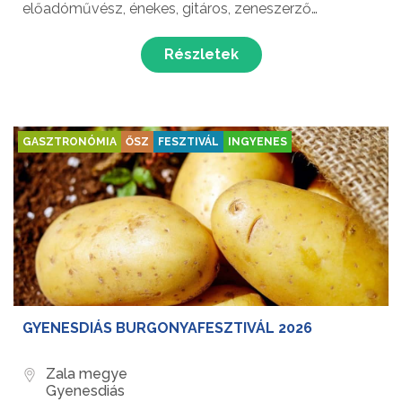
előadóművész, énekes, gitáros, zeneszerző
Sztevanovity Zorán egy nagyszerű előadással várja a
közönséget!
Részletek
GASZTRONÓMIA
ŐSZ
FESZTIVÁL
INGYENES
GYENESDIÁS BURGONYAFESZTIVÁL 2026
Zala megye
Gyenesdiás