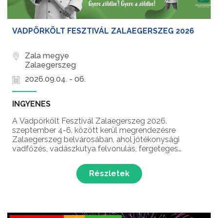
VADPÖRKÖLT FESZTIVÁL ZALAEGERSZEG 2026
Zala megye
Zalaegerszeg
2026.09.04. - 06.
INGYENES
A Vadpörkölt Fesztivál Zalaegerszeg 2026.
szeptember 4-6. között kerül megrendezésre
Zalaegerszeg belvárosában, ahol jótékonysági
vadfőzés, vadászkutya felvonulás, fergeteges
koncertek, borutca, gasztroélmények,
trófeabemutató és még sok meglepetés várja a
Részletek
látogatókat!