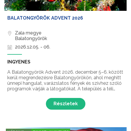
BALATONGYÖRÖK ADVENT 2026
Zala megye
Balatongyörök
2026.12.05. - 06.
INGYENES
A Balatongyörök Advent 2026. december 5–6. között
kerül megrendezésre Balatongyörökön, ahol meghitt
ünnepi hangulat, varázslatos fények és szívhez szóló
programok várják a látogatókat. A település a téli
időszakban is különleges arcát mutatja, amikor a
karácsony közeledtével ünnepi díszbe öltözik, é...
Részletek