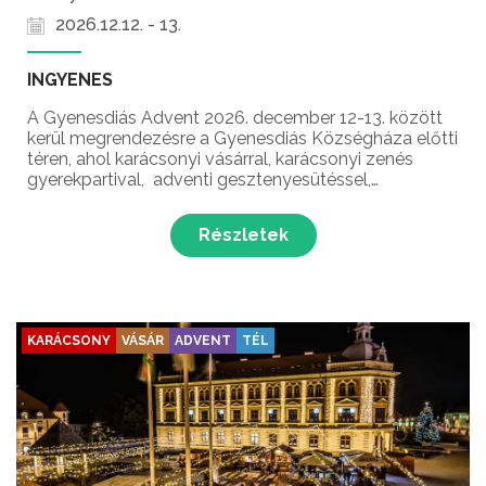
2026.12.12. - 13.
INGYENES
A Gyenesdiás Advent 2026. december 12-13. között
kerül megrendezésre a Gyenesdiás Községháza előtti
téren, ahol karácsonyi vásárral, karácsonyi zenés
gyerekpartival, adventi gesztenyesütéssel,
játszóházzal és még sok-sok meglepetéssel várják a
kicsiket és nagyokat egyaránt!...
Részletek
KARÁCSONY
VÁSÁR
ADVENT
TÉL