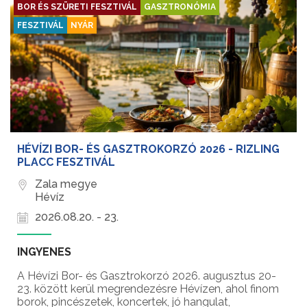
BOR ÉS SZÜRETI FESZTIVÁL
GASZTRONÓMIA
FESZTIVÁL
NYÁR
HÉVÍZI BOR- ÉS GASZTROKORZÓ 2026 - RIZLING
PLACC FESZTIVÁL
Zala megye
Hévíz
2026.08.20. - 23.
INGYENES
A Hévízi Bor- és Gasztrokorzó 2026. augusztus 20-
23. között kerül megrendezésre Hévízen, ahol finom
borok, pincészetek, koncertek, jó hangulat,