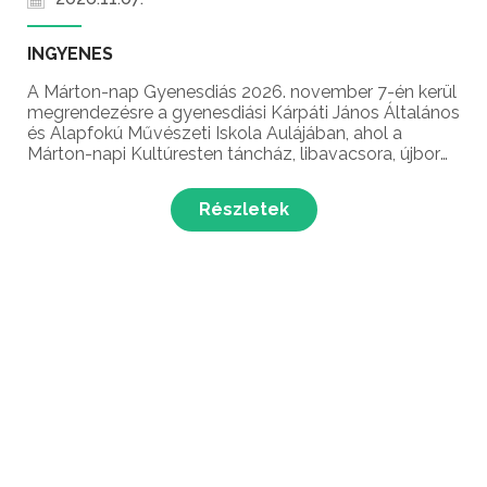
INGYENES
A Márton-nap Gyenesdiás 2026. november 7-én kerül
megrendezésre a gyenesdiási Kárpáti János Általános
és Alapfokú Művészeti Iskola Aulájában, ahol a
Márton-napi Kultúresten táncház, libavacsora, újbor
kóstolás és élő zene várja a látogatókat!
Részletek