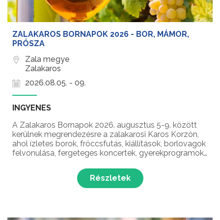
ZALAKAROS BORNAPOK 2026 - BOR, MÁMOR,
PRÓSZA
Zala megye
Zalakaros
2026.08.05. - 09.
INGYENES
A Zalakaros Bornapok 2026. augusztus 5-9. között
kerülnek megrendezésre a zalakarosi Karos Korzón,
ahol ízletes borok, fröccsfutás, kiállítások, borlovagok
felvonulása, fergeteges koncertek, gyerekprogramok
és színes előadások várják a látogatókat Zalakaros
egyik legnépszerűbb nyári rendezvényén!...
Részletek