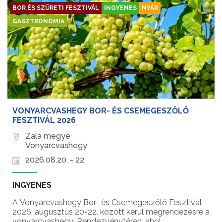
BOR ÉS SZÜRETI FESZTIVÁL
INGYENES
NYÁR
GASZTRONÓMIA
VONYARCVASHEGY BOR- ÉS CSEMEGESZŐLŐ
FESZTIVÁL 2026
Zala megye
Vonyarcvashegy
2026.08.20. - 22.
INGYENES
A Vonyarcvashegy Bor- és Csemegeszőlő Fesztivál
2026. augusztus 20-22. között kerül megrendezésre a
vonyarcvashegyi Rendezvénytéren, ahol