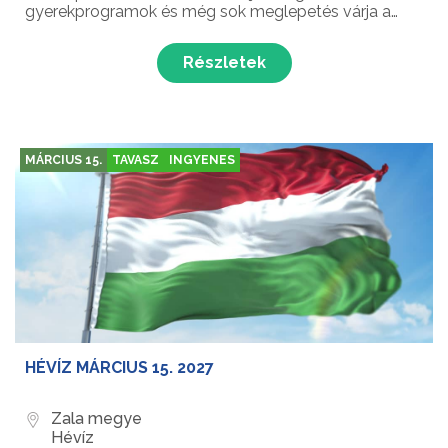
gyerekprogramok és még sok meglepetés várja a
látogatókat Hévíz népszerű nyári rendezvényén!
Részletek
MÁRCIUS 15.
TAVASZ
INGYENES
HÉVÍZ MÁRCIUS 15. 2027
Zala megye
Hévíz