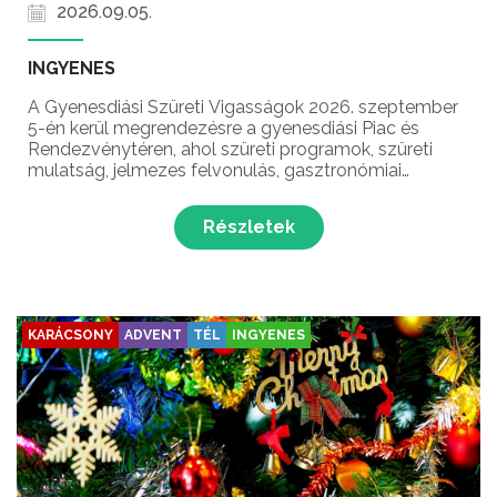
2026.09.05.
INGYENES
A Gyenesdiási Szüreti Vigasságok 2026. szeptember
5-én kerül megrendezésre a gyenesdiási Piac és
Rendezvénytéren, ahol szüreti programok, szüreti
mulatság, jelmezes felvonulás, gasztronómiai
ínyencségek, koncertek és még sok meglepetés várja
a látogatókat Gyenesdiás népszerű őszi
Részletek
rendezvényén!...
KARÁCSONY
ADVENT
TÉL
INGYENES