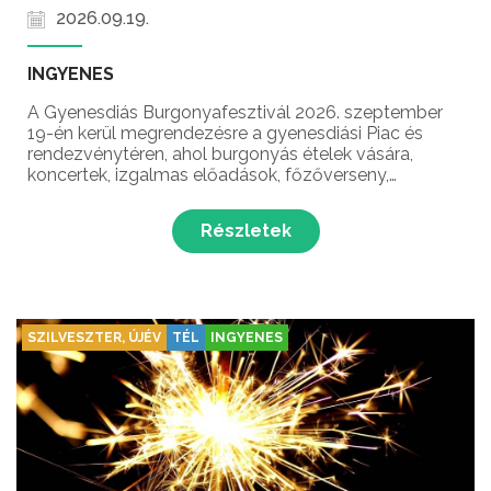
2026.09.19.
INGYENES
A Gyenesdiás Burgonyafesztivál 2026. szeptember
19-én kerül megrendezésre a gyenesdiási Piac és
rendezvénytéren, ahol burgonyás ételek vására,
koncertek, izgalmas előadások, főzőverseny,
játszóház és még sok meglepetés várja a látogatókat
Gyenesdiás egyik legkedveltebb őszi gasztronómiai
Részletek
rendez...
SZILVESZTER, ÚJÉV
TÉL
INGYENES