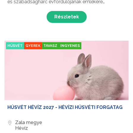
és szabadságharc évfordulójának emlékére
megemlékezést tartanak.
Részletek
HÚSVÉT
GYEREK
TAVASZ
INGYENES
HÚSVÉT HÉVÍZ 2027 - HÉVÍZI HÚSVÉTI FORGATAG
Zala megye
Hévíz