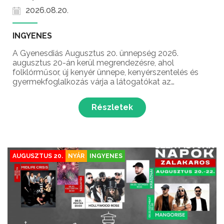
2026.08.20.
INGYENES
A Gyenesdiás Augusztus 20. ünnepség 2026.
augusztus 20-án kerül megrendezésre, ahol
folklórműsor, új kenyér ünnepe, kenyérszentelés és
gyermekfoglalkozás várja a látogatókat az
államalapítás és Szent István király ünnepén!
Részletek
AUGUSZTUS 20.
NYÁR
INGYENES