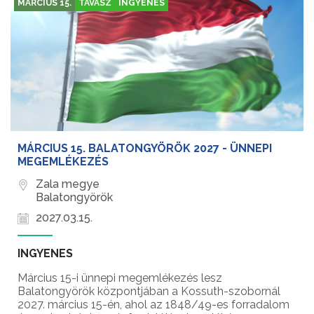
MÁRCIUS 15.
TAVASZ
INGYENES
MÁRCIUS 15. BALATONGYÖRÖK 2027 - ÜNNEPI
MEGEMLÉKEZÉS
Zala megye
Balatongyörök
2027.03.15.
INGYENES
Március 15-i ünnepi megemlékezés lesz
Balatongyörök központjában a Kossuth-szobornál
2027. március 15-én, ahol az 1848/49-es forradalom