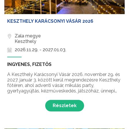
KESZTHELY KARÁCSONYI VÁSÁR 2026
Zala megye
Keszthely
2026.11.29. - 2027.01.03.
INGYENES, FIZETŐS
A Keszthely Karácsonyi Vásár 2026. november 29. és
2027. január 3. között kerül megrendezésre Keszthely
főtéren, ahol adventi vásár, mikulás party,
gyertyagyújtás, kézműveskedés, játszóház, ünnepi
műsorok, koncertek, téli finomságok, városi betlehem
és egy varázslatos hangulat várja a látogatókat!...
Részletek