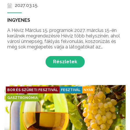
2027.03.15.
INGYENES
A Hévíz Március 15. programok 2027. március 15-én
kerülnek megrendezésre Hévíz több helyszínén, ahol
városi ünnepség, fáklyás felvonulás, koszorúzás és
még sok meglepetés várja a látogatókat az
1848/49-es forradalom és szabadságharc
évfordulójának emlékén!
Részletek
BOR ÉS SZÜRETI FESZTIVÁL
FESZTIVÁL
NYÁR
GASZTRONÓMIA