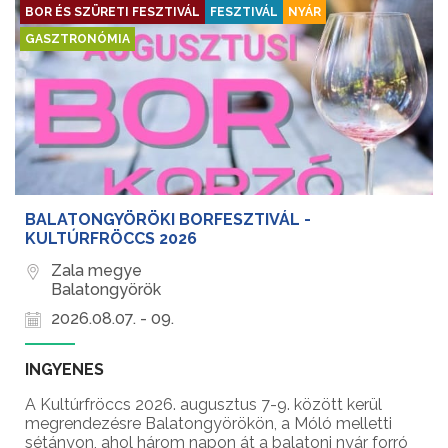
BOR ÉS SZÜRETI FESZTIVÁL
FESZTIVÁL
NYÁR
GASZTRONÓMIA
BALATONGYÖRÖKI BORFESZTIVÁL -
KULTÚRFRÖCCS 2026
Zala megye
Balatongyörök
2026.08.07. - 09.
INGYENES
A Kultúrfröccs 2026. augusztus 7-9. között kerül
megrendezésre Balatongyörökön, a Móló melletti
sétányon, ahol három napon át a balatoni nyár forró