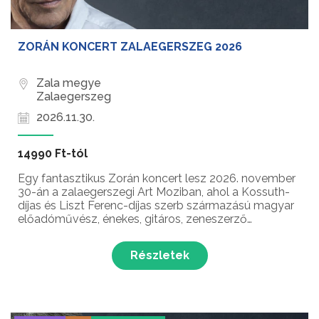
ZORÁN KONCERT ZALAEGERSZEG 2026
Zala megye
Zalaegerszeg
2026.11.30.
14990 Ft-tól
Egy fantasztikus Zorán koncert lesz 2026. november
30-án a zalaegerszegi Art Moziban, ahol a Kossuth-
díjas és Liszt Ferenc-díjas szerb származású magyar
előadóművész, énekes, gitáros, zeneszerző
Sztevanovity Zorán egy lenyűgöző előadással várja a
közönséget!
Részletek