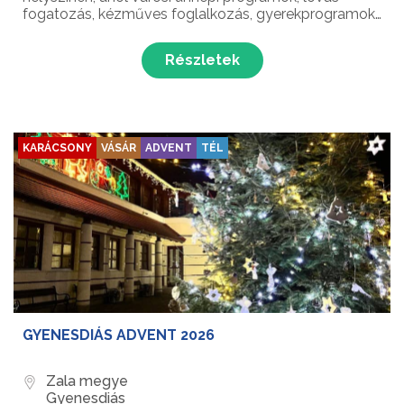
fogatozás, kézműves foglalkozás, gyerekprogramok,
kiállítás és még sok meglepetés várja a látogatókat
az 1956-os Forradalom és Szabadságharc
Részletek
Emléknapjának ünnep...
KARÁCSONY
VÁSÁR
ADVENT
TÉL
GYENESDIÁS ADVENT 2026
Zala megye
Gyenesdiás