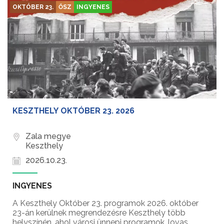
OKTÓBER 23.
ŐSZ
INGYENES
KESZTHELY OKTÓBER 23. 2026
Zala megye
Keszthely
2026.10.23.
INGYENES
A Keszthely Október 23. programok 2026. október
23-án kerülnek megrendezésre Keszthely több
helyszínén, ahol városi ünnepi programok, lovas