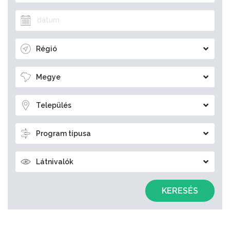
Régió
Megye
Település
Program típusa
Látnivalók
KERESÉS