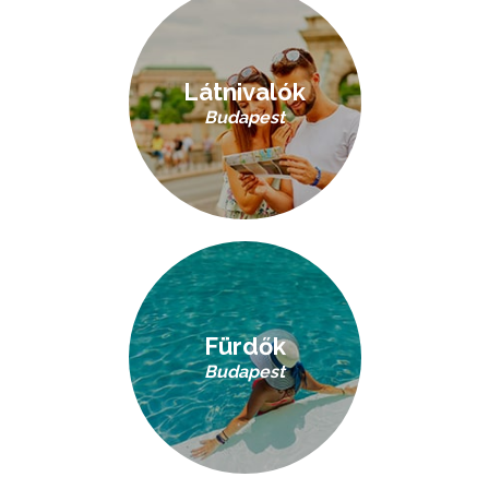
Látnivalók
Budapest
Fürdők
Budapest