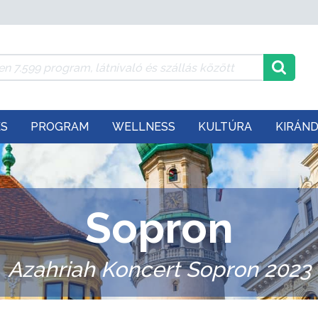
ÉS
PROGRAM
WELLNESS
KULTÚRA
KIRÁN
Sopron
Azahriah Koncert Sopron 2023