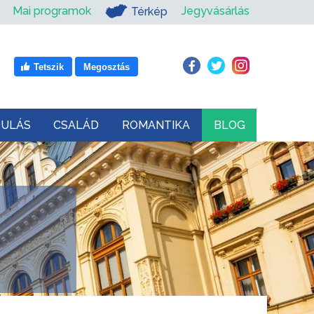
Mai programok
Jegyvásárlás
Térkép
Tetszik
Megosztás
DULÁS
CSALÁD
ROMANTIKA
BLOG