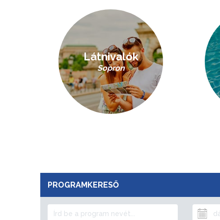
Látnivalók
Sopron
PROGRAMKERESŐ