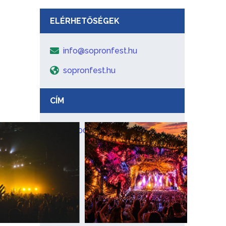
ELÉRHETŐSÉGEK
info@sopronfest.hu
sopronfest.hu
CÍM
9400 Sopron