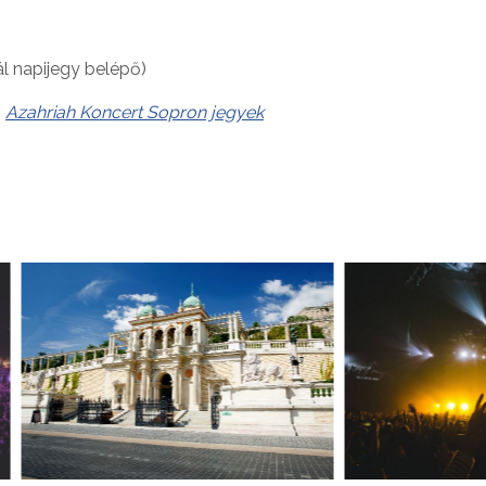
l napijegy belépő)
:
Azahriah Koncert Sopron jegyek