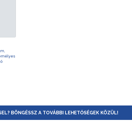
am,
zemélyes
nő
EL? BÖNGÉSSZ A TOVÁBBI LEHETŐSÉGEK KÖZÜL!