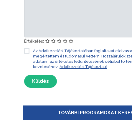
Értékelés:
Az Adatkezelési Tájékoztatóban foglaltakat elolvast
megértettem és tudomásul vettem. Hozzájárulok s
adataim az értékelés feltüntetésének céljából törté
kezeléséhez.
Adatkezelési Tájékoztató
Küldés
TOVÁBBI PROGRAMOKAT KERES