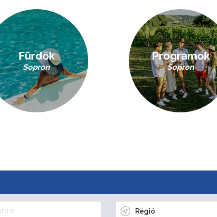
Fürdők
Programok
Sopron
Sopron
Régió