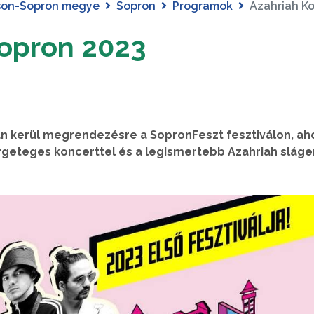
son-Sopron megye
Sopron
Programok
Azahriah K
Sopron 2023
-án kerül megrendezésre a SopronFeszt fesztiválon, ah
rgeteges koncerttel és a legismertebb Azahriah sláge