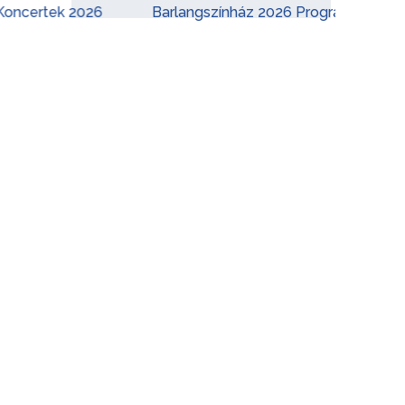
k 2026
Barlangszínház 2026 Program
Adele
Koncer