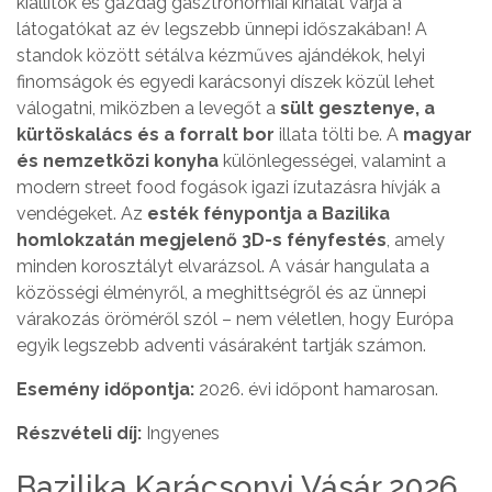
kiállítók és gazdag gasztronómiai kínálat várja a
látogatókat az év legszebb ünnepi időszakában! A
standok között sétálva kézműves ajándékok, helyi
finomságok és egyedi karácsonyi díszek közül lehet
válogatni, miközben a levegőt a
sült gesztenye, a
kürtöskalács és a forralt bor
illata tölti be. A
magyar
és nemzetközi konyha
különlegességei, valamint a
modern street food fogások igazi ízutazásra hívják a
vendégeket. Az
esték fénypontja a Bazilika
homlokzatán megjelenő 3D-s fényfestés
, amely
minden korosztályt elvarázsol. A vásár hangulata a
közösségi élményről, a meghittségről és az ünnepi
várakozás öröméről szól – nem véletlen, hogy Európa
egyik legszebb adventi vásáraként tartják számon.
Esemény időpontja:
2026. évi időpont hamarosan.
Részvételi díj:
Ingyenes
Bazilika Karácsonyi Vásár 2026