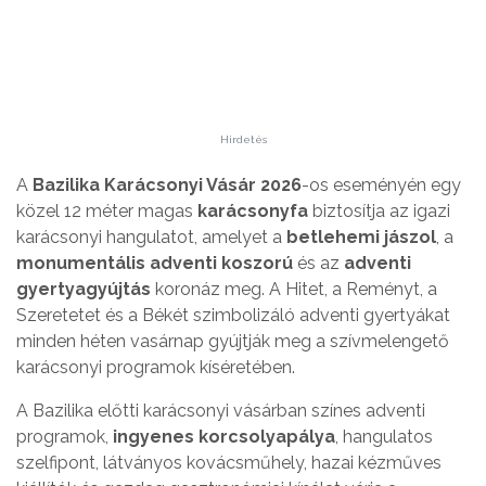
Hirdetés
A
Bazilika Karácsonyi Vásár
2026
-os eseményén egy
közel 12 méter magas
karácsonyfa
biztosítja az igazi
karácsonyi hangulatot, amelyet a
betlehemi jászol
, a
monumentális adventi koszorú
és az
adventi
gyertyagyújtás
koronáz meg. A Hitet, a Reményt, a
Szeretetet és a Békét szimbolizáló adventi gyertyákat
minden héten vasárnap gyújtják meg a szívmelengető
karácsonyi programok kíséretében.
A Bazilika előtti karácsonyi vásárban színes adventi
programok,
ingyenes korcsolyapálya
, hangulatos
szelfipont, látványos kovácsműhely, hazai kézműves