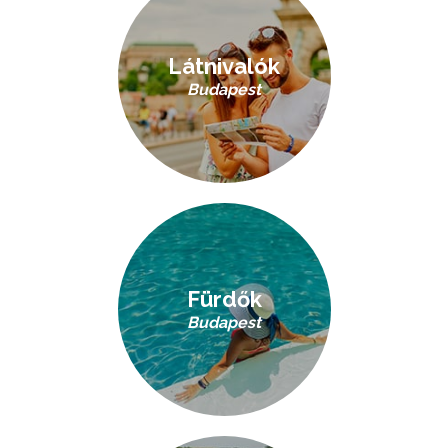
Látnivalók
Budapest
Fürdők
Budapest