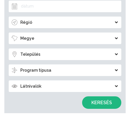
Régió
Megye
Település
Program típusa
Látnivalók
KERESÉS