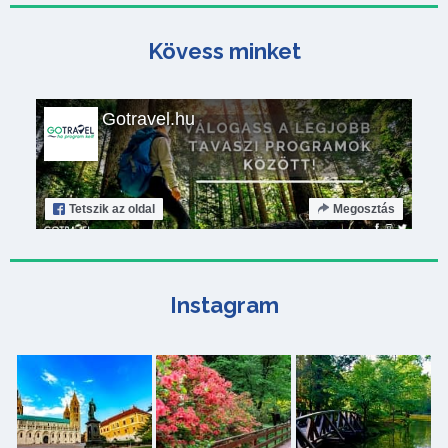
Kövess minket
Gotravel.hu
Tetszik
az oldal
Megosztás
Instagram