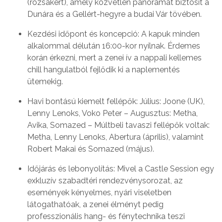
(rózsakert), amely közvetlen panorámát biztosít a
Dunára és a Gellért-hegyre a budai Vár tövében.
Kezdési időpont és koncepció: A kapuk minden
alkalommal délután 16:00-kor nyílnak. Érdemes
korán érkezni, mert a zenei ív a nappali kellemes
chill hangulatból fejlődik ki a naplementés
ütemekig.
Havi bontású kiemelt fellépők: Július: Joone (UK),
Lenny Lenoks, Voko Peter – Augusztus: Metha,
Avika, Somazed – Múltbeli tavaszi fellépők voltak:
Metha, Lenny Lenoks, Abertura (április), valamint
Robert Makai és Somazed (május).
Időjárás és lebonyolítás: Mivel a Castle Session egy
exkluzív szabadtéri rendezvénysorozat, az
események kényelmes, nyári viseletben
látogathatóak, a zenei élményt pedig
professzionális hang- és fénytechnika teszi