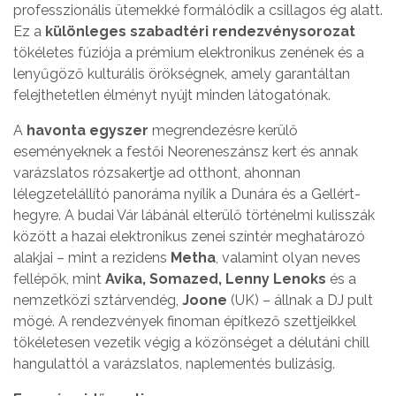
professzionális ütemekké formálódik a csillagos ég alatt.
Ez a
különleges szabadtéri rendezvénysorozat
tökéletes fúziója a prémium elektronikus zenének és a
lenyűgöző kulturális örökségnek, amely garantáltan
felejthetetlen élményt nyújt minden látogatónak.
A
havonta egyszer
megrendezésre kerülő
eseményeknek a festői Neoreneszánsz kert és annak
varázslatos rózsakertje ad otthont, ahonnan
lélegzetelállító panoráma nyílik a Dunára és a Gellért-
hegyre. A budai Vár lábánál elterülő történelmi kulisszák
között a hazai elektronikus zenei színtér meghatározó
alakjai – mint a rezidens
Metha
, valamint olyan neves
fellépők, mint
Avika, Somazed, Lenny Lenoks
és a
nemzetközi sztárvendég,
Joone
(UK) – állnak a DJ pult
mögé. A rendezvények finoman építkező szettjeikkel
tökéletesen vezetik végig a közönséget a délutáni chill
hangulattól a varázslatos, naplementés bulizásig.