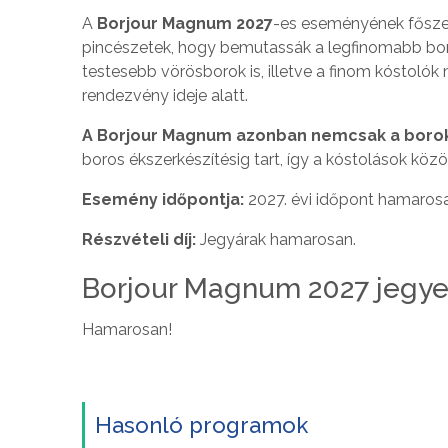
A
Borjour Magnum 2027
-es eseményének főszere
pincészetek, hogy bemutassák a legfinomabb bora
testesebb vörösborok is, illetve a finom kóstolók
rendezvény ideje alatt.
A Borjour Magnum azonban nemcsak a borokr
boros ékszerkészítésig tart, így a kóstolások kö
Esemény időpontja:
2027. évi időpont hamaros
Részvételi díj:
Jegyárak hamarosan.
Borjour Magnum 2027 jegy
Hamarosan!
Hasonló programok