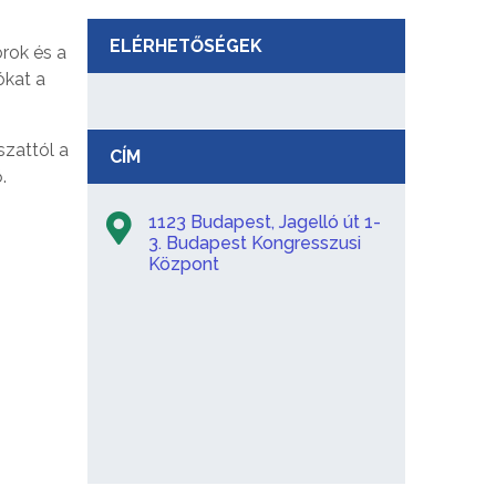
ELÉRHETŐSÉGEK
rok és a
ókat a
zattól a
CÍM
.
1123 Budapest, Jagelló út 1-
3. Budapest Kongresszusi
Központ