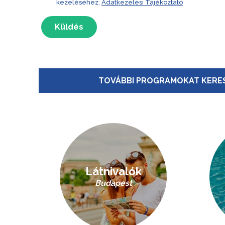
kezeléséhez.
Adatkezelési Tájékoztató
Küldés
TOVÁBBI PROGRAMOKAT KERES
Látnivalók
Budapest