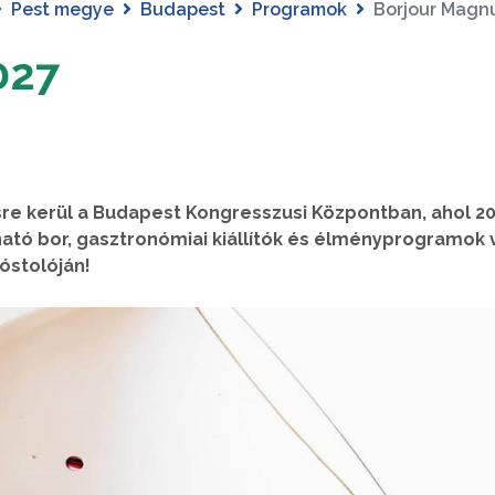
Pest megye
Budapest
Programok
Borjour Magn
027
e kerül a Budapest Kongresszusi Központban, ahol 2
ható bor, gasztronómiai kiállítók és élményprogramok v
óstolóján!