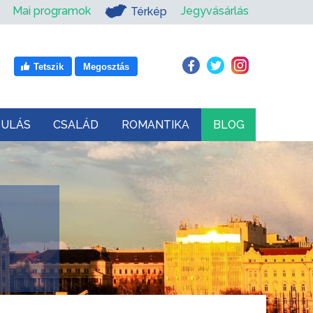
Mai programok
Jegyvásárlás
Térkép
Tetszik
Megosztás
DULÁS
CSALÁD
ROMANTIKA
BLOG