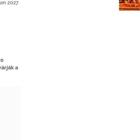
um 2027
00
árják a