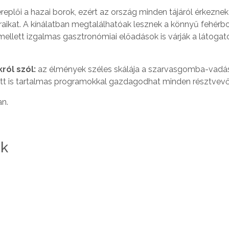
plői a hazai borok, ezért az ország minden tájáról érkeznek
ikat. A kínálatban megtalálhatóak lesznek a könnyű fehérbo
 mellett izgalmas gasztronómiai előadások is várják a látogat
ól szól:
az élmények széles skálája a szarvasgomba-vadás
zött is tartalmas programokkal gazdagodhat minden résztvevő
an.
ek