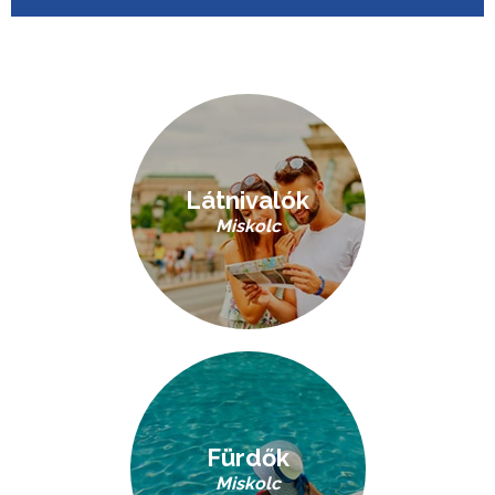
Látnivalók
Miskolc
Fürdők
Miskolc