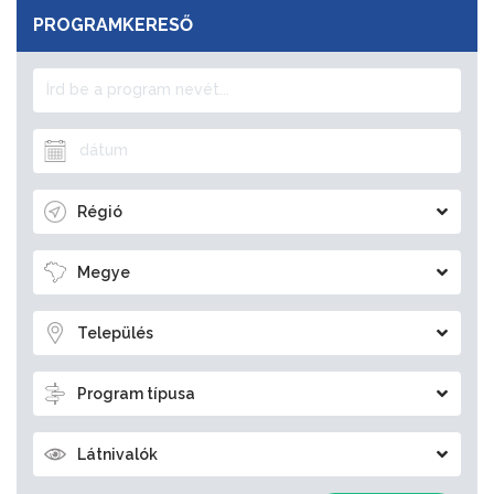
PROGRAMKERESŐ
Régió
Megye
Település
Program típusa
Látnivalók