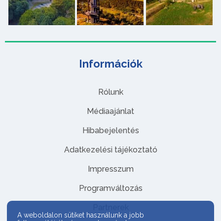
Információk
Rólunk
Médiaajánlat
Hibabejelentés
Adatkezelési tájékoztató
Impresszum
Programváltozás
Partnerek
A weboldalon sütiket használunk a jobb