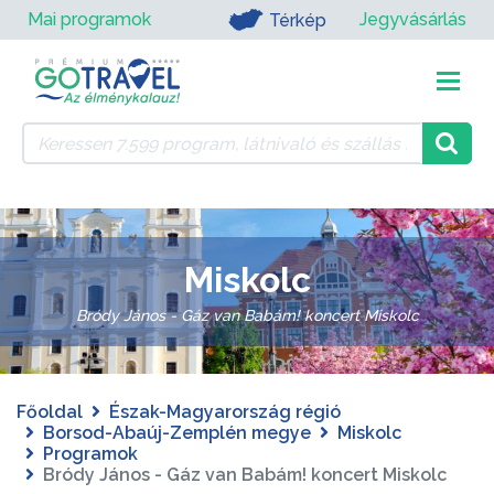
Mai programok
Jegyvásárlás
Térkép
Miskolc
Bródy János - Gáz van Babám! koncert Miskolc
Főoldal
Észak-Magyarország régió
Borsod-Abaúj-Zemplén megye
Miskolc
Programok
Bródy János - Gáz van Babám! koncert Miskolc