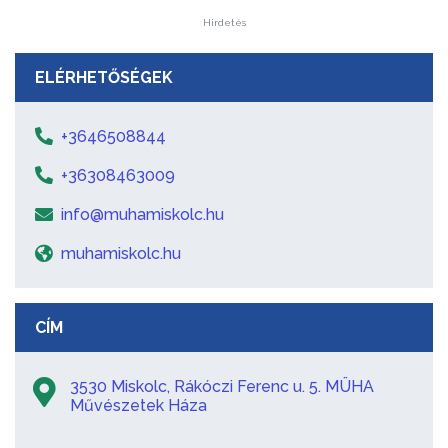
Hirdetés
ELÉRHETŐSÉGEK
+3646508844
+36308463009
info@muhamiskolc.hu
muhamiskolc.hu
CÍM
3530 Miskolc, Rákóczi Ferenc u. 5. MÜHA
Művészetek Háza