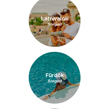
Látnivalók
Szeged
Fürdők
Szeged