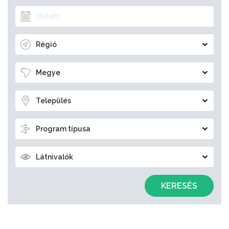
Régió
Megye
Település
Program típusa
Látnivalók
KERESÉS