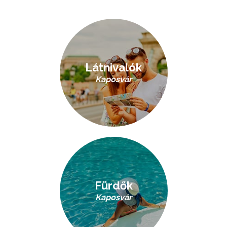
Látnivalók
Kaposvár
Fürdők
Kaposvár