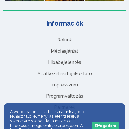
Információk
Rólunk
Médiaajánlat
Hibabejelentés
Adatkezelési tájékoztató
Impresszum
Programváltozás
Partnerek
A weboldalon sütiket használunk a jobb
felhasználói élmény, az elemzések, a
Kapcsolat
személyre szabott tartalmak és a
hirdetések megjelenítése érdekében. A
Elfogadom