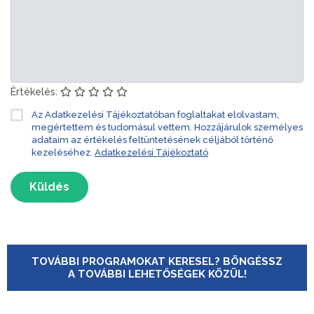
Értékelés:
Az Adatkezelési Tájékoztatóban foglaltakat elolvastam,
megértettem és tudomásul vettem. Hozzájárulok személyes
adataim az értékelés feltüntetésének céljából történő
kezeléséhez.
Adatkezelési Tájékoztató
Küldés
TOVÁBBI PROGRAMOKAT KERESEL? BÖNGÉSSZ
A TOVÁBBI LEHETŐSÉGEK KÖZÜL!