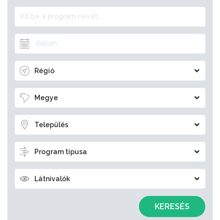
Régió
Megye
Település
Program típusa
Látnivalók
KERESÉS