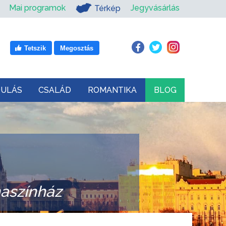
Mai programok
Jegyvásárlás
Térkép
Tetszik
Megosztás
DULÁS
CSALÁD
ROMANTIKA
BLOG
aszínház