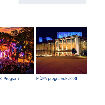
MÜPA programok 2026
Tokaj Feszt