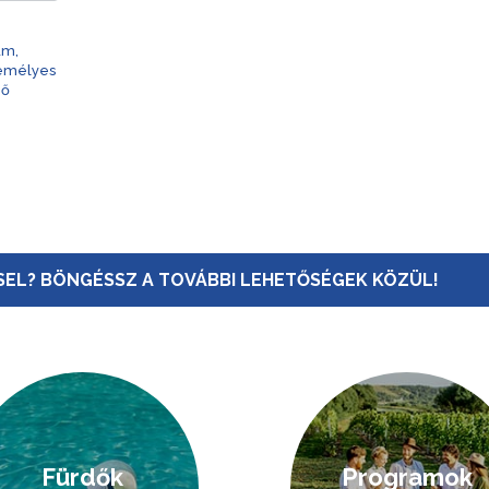
am,
zemélyes
nő
EL? BÖNGÉSSZ A TOVÁBBI LEHETŐSÉGEK KÖZÜL!
Fürdők
Programok