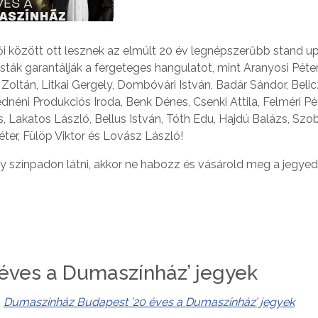
pői között ott lesznek az elmúlt 20 év legnépszerűbb stand 
ták garantálják a fergeteges hangulatot, mint Aranyosi Péte
oltán, Litkai Gergely, Dombóvári István, Badár Sándor, Belic
néni Produkciós Iroda, Benk Dénes, Csenki Attila, Felméri Pét
, Lakatos László, Bellus István, Tóth Edu, Hajdú Balázs, Szo
ter, Fülöp Viktor és Lovász László!
gy színpadon látni, akkor ne habozz és vásárold meg a jegyed
éves a Dumaszínház’ jegyek
:
Dumaszínház Budapest ’20 éves a Dumaszínház’ jegyek