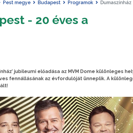
Pest megye
Budapest
Programok
Dumaszínház 
est - 20 éves a
nház’ jubileumi előadása az MVM Dome különleges hel
éves fennállásának az évfordulóját ünneplik. A különle
ált!