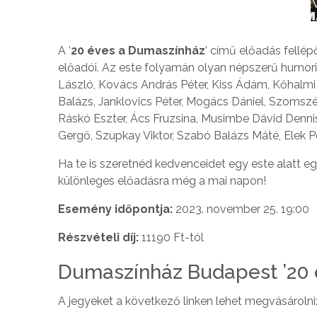
A ’
20 éves a Dumaszínház
’ című előadás fellé
előadói. Az este folyamán olyan népszerű humoris
László, Kovács András Péter, Kiss Ádám, Kőhalmi Z
Balázs, Janklovics Péter, Mogács Dániel, Szomszéd
Ráskó Eszter, Ács Fruzsina, Musimbe Dávid Dennis
Gergő, Szupkay Viktor, Szabó Balázs Máté, Elek Pé
Ha te is szeretnéd kedvenceidet egy este alatt e
különleges előadásra még a mai napon!
Esemény időpontja:
2023. november 25. 19:00
Részvételi díj:
11190 Ft-tól
Dumaszínház Budapest ’20 
A jegyeket a következő linken lehet megvásárolni