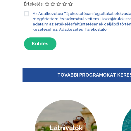
Értékelés:
Az Adatkezelési Tájékoztatóban foglaltakat elolvast
megértettem és tudomásul vettem. Hozzájárulok s
adataim az értékelés feltüntetésének céljából törté
kezeléséhez.
Adatkezelési Tájékoztató
Küldés
TOVÁBBI PROGRAMOKAT KERES
Látnivalók