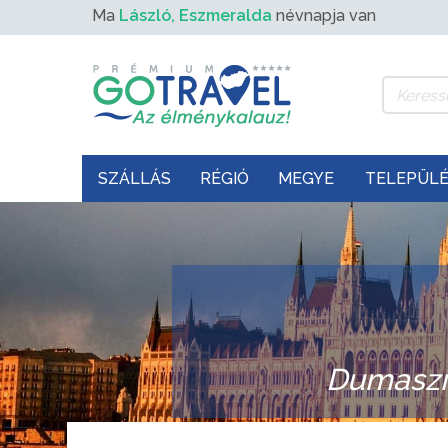
Ma
László, Eszmeralda
névnapja van
SZÁLLÁS
RÉGIÓ
MEGYE
TELEPÜL
Dumaszí