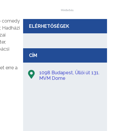
Hirdetés
up comedy
ELÉRHETŐSÉGEK
r, Hadházi
zai
er,
bácsi
CÍM
et erre a
1098 Budapest, Üllői út 131.
MVM Dome