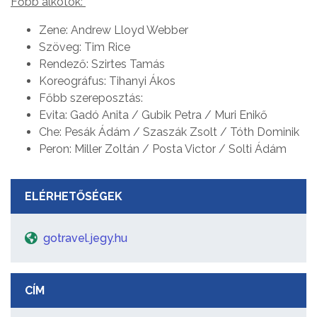
Főbb alkotók:
Zene: Andrew Lloyd Webber
Szöveg: Tim Rice
Rendező: Szirtes Tamás
Koreográfus: Tihanyi Ákos
Főbb szereposztás:
Evita: Gadó Anita / Gubik Petra / Muri Enikő
Che: Pesák Ádám / Szaszák Zsolt / Tóth Dominik
Peron: Miller Zoltán / Posta Victor / Solti Ádám
ELÉRHETŐSÉGEK
gotravel.jegy.hu
CÍM