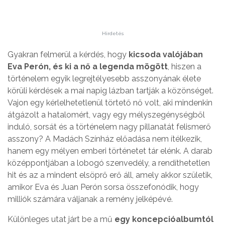
Hirdetés
Gyakran felmerül a kérdés, hogy
kicsoda valójában
Eva Perón, és ki a nő a legenda mögött
, hiszen a
történelem egyik legrejtélyesebb asszonyának élete
körüli kérdések a mai napig lázban tartják a közönséget.
Vajon egy kérlelhetetlenül törtető nő volt, aki mindenkin
átgázolt a hatalomért, vagy egy mélyszegénységből
induló, sorsát és a történelem nagy pillanatát felismerő
asszony? A Madách Színház előadása nem ítélkezik,
hanem egy mélyen emberi történetet tár elénk. A darab
középpontjában a lobogó szenvedély, a rendíthetetlen
hit és az a mindent elsöprő erő áll, amely akkor születik,
amikor Eva és Juan Perón sorsa összefonódik, hogy
milliók számára váljanak a remény jelképévé.
Különleges utat járt be a mű
egy koncepcióalbumtól