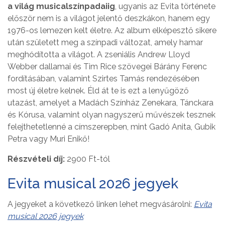
a világ musicalszínpadaiig
, ugyanis az Evita története
először nem is a világot jelentő deszkákon, hanem egy
1976-os lemezen kelt életre. Az album elképesztő sikere
után született meg a színpadi változat, amely hamar
meghódította a világot. A zseniális Andrew Lloyd
Webber dallamai és Tim Rice szövegei Bárány Ferenc
fordításában, valamint Szirtes Tamás rendezésében
most új életre kelnek. Éld át te is ezt a lenyűgöző
utazást, amelyet a Madách Színház Zenekara, Tánckara
és Kórusa, valamint olyan nagyszerű művészek tesznek
felejthetetlenné a címszerepben, mint Gadó Anita, Gubik
Petra vagy Muri Enikő!
Részvételi díj:
2900 Ft-tól
Evita musical 2026 jegyek
A jegyeket a következő linken lehet megvásárolni:
Evita
musical 2026 jegyek