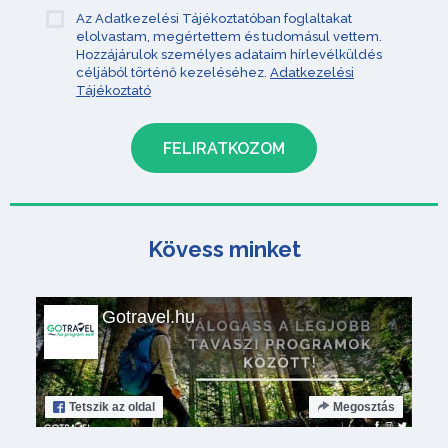
Az Adatkezelési Tájékoztatóban foglaltakat
elolvastam, megértettem és tudomásul vettem.
Hozzájárulok személyes adataim hírlevélküldés
céljából történő kezeléséhez.
Adatkezelési
Tájékoztató
Kövess minket
Gotravel.hu
Tetszik
az oldal
Megosztás