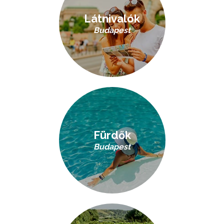
Látnivalók
Budapest
Fürdők
Budapest