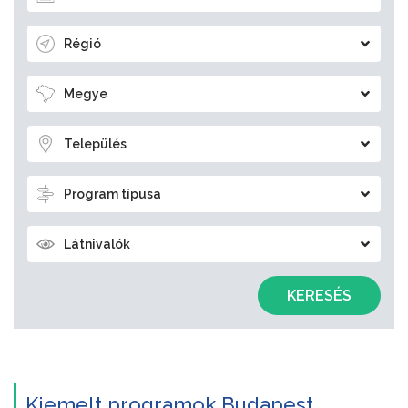
Régió
Megye
Település
Program típusa
Látnivalók
KERESÉS
Kiemelt programok Budapest