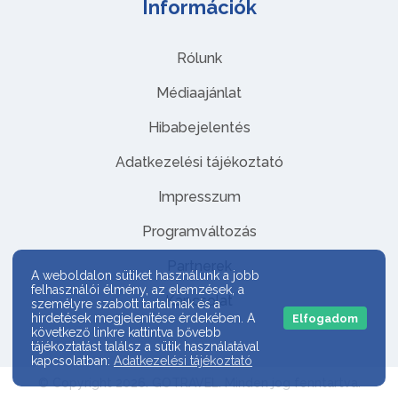
Információk
Rólunk
Médiaajánlat
Hibabejelentés
Adatkezelési tájékoztató
Impresszum
Programváltozás
Partnerek
A weboldalon sütiket használunk a jobb
felhasználói élmény, az elemzések, a
Kapcsolat
személyre szabott tartalmak és a
hirdetések megjelenítése érdekében. A
Elfogadom
következő linkre kattintva bővebb
tájékoztatást találsz a sütik használatával
kapcsolatban:
Adatkezelési tájékoztató
© Copyright 2026. GOTRAVEL. Minden jog fenntartva.