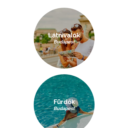
Látnivalók
Budapest
Fürdők
Budapest