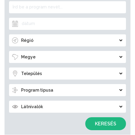
Régió
Megye
Település
Program típusa
Látnivalók
KERESÉS