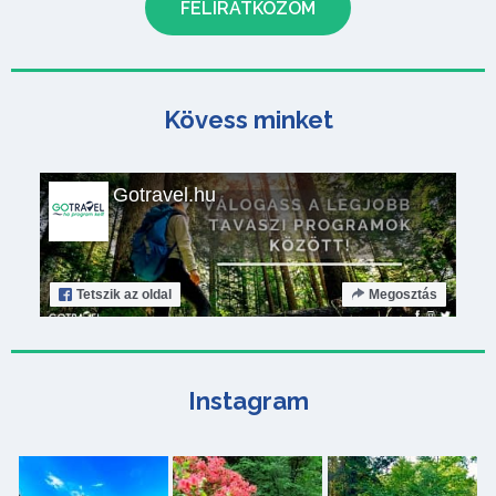
Kövess minket
Gotravel.hu
Tetszik
az oldal
Megosztás
Instagram