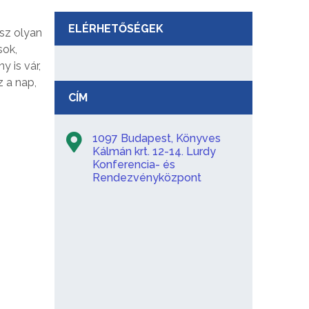
ELÉRHETŐSÉGEK
sz olyan
sok,
 is vár,
z a nap,
CÍM
1097 Budapest, Könyves
Kálmán krt. 12-14. Lurdy
Konferencia- és
Rendezvényközpont