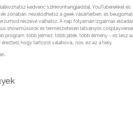
lálkozhatsz kedvenc szinkronhangjaiddal, YouTuberekkel és
áték zónában, nézelődhetsz a geek vásártérben, és beugorhat
niverzumod részévé válhatsz. A nap folyamán izgalmas előadá
kus showműsorok és természetesen látványos cosplayverseny
b program, több jelmez, több játék, több élmény – ez lesz a
 érezted, hogy tartozol valahová… nos, ez az a hely.
an.
gyek