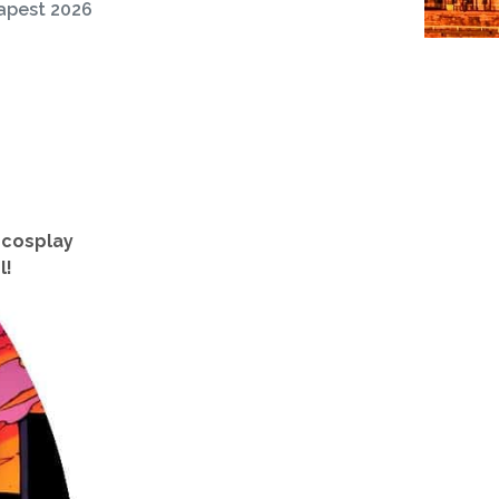
apest 2026
 cosplay
l!