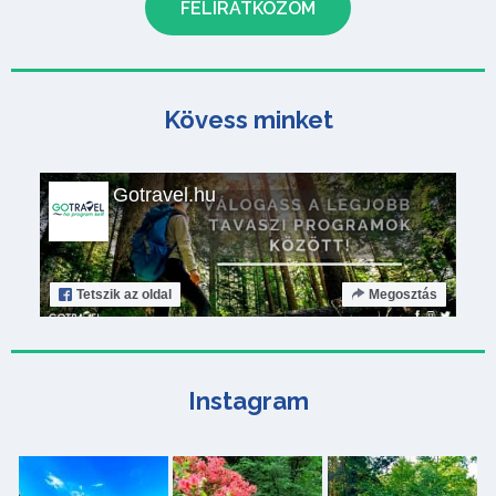
Kövess minket
Gotravel.hu
Tetszik
az oldal
Megosztás
Instagram