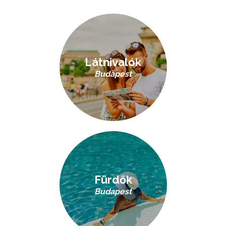
Látnivalók
Budapest
Fürdők
Budapest