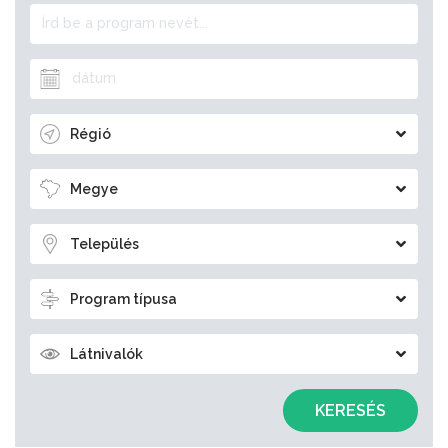
Régió
Megye
Település
Program típusa
Látnivalók
KERESÉS