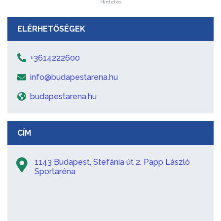
Hirdetés
ELÉRHETŐSÉGEK
+3614222600
info@budapestarena.hu
budapestarena.hu
CÍM
1143 Budapest, Stefánia út 2. Papp László
Sportaréna