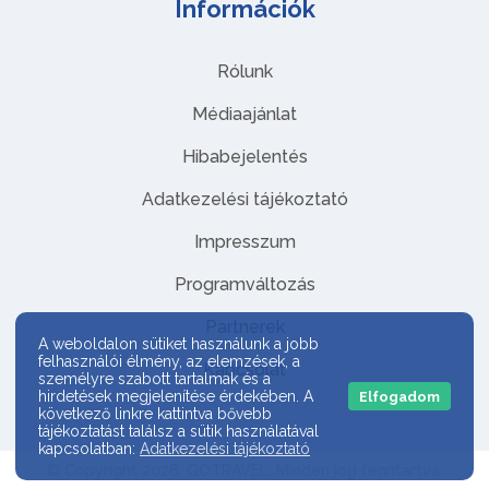
Információk
Rólunk
Médiaajánlat
Hibabejelentés
Adatkezelési tájékoztató
Impresszum
Programváltozás
Partnerek
A weboldalon sütiket használunk a jobb
felhasználói élmény, az elemzések, a
Kapcsolat
személyre szabott tartalmak és a
hirdetések megjelenítése érdekében. A
Elfogadom
következő linkre kattintva bővebb
tájékoztatást találsz a sütik használatával
kapcsolatban:
Adatkezelési tájékoztató
© Copyright 2026. GOTRAVEL. Minden jog fenntartva.