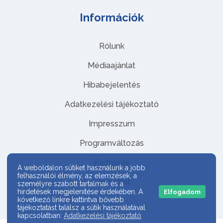
Információk
Rólunk
Médiaajánlat
Hibabejelentés
Adatkezelési tájékoztató
Impresszum
Programváltozás
Partnerek
A weboldalon sütiket használunk a jobb
felhasználói élmény, az elemzések, a
Kapcsolat
személyre szabott tartalmak és a
hirdetések megjelenítése érdekében. A
Elfogadom
következő linkre kattintva bővebb
tájékoztatást találsz a sütik használatával
kapcsolatban:
Adatkezelési tájékoztató