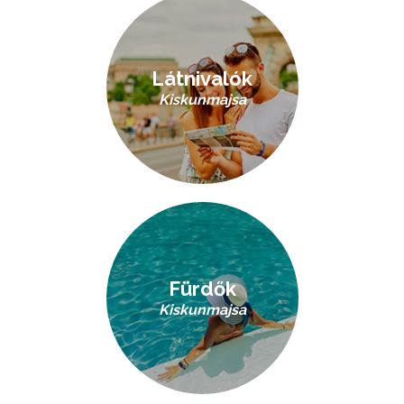
Látnivalók
Kiskunmajsa
Fürdők
Kiskunmajsa