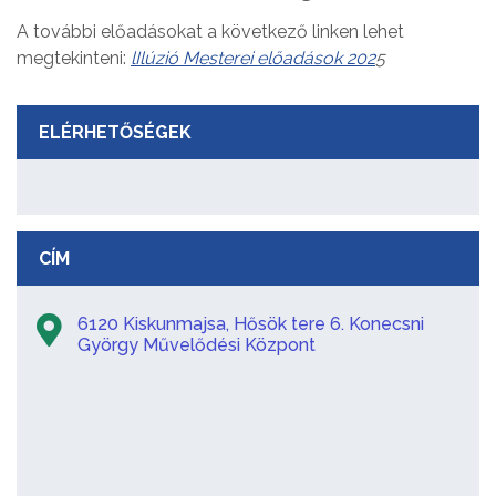
A további előadásokat a következő linken lehet
megtekinteni:
lIlúzió Mesterei előadások 202
5
ELÉRHETŐSÉGEK
CÍM
6120 Kiskunmajsa, Hősök tere 6. Konecsni
György Művelődési Központ