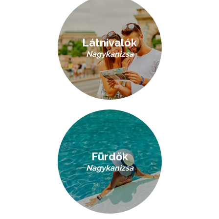
Látnivalók
Nagykanizsa
Fürdők
Nagykanizsa