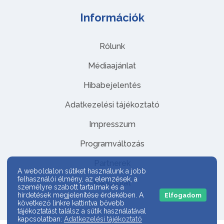
Információk
Rólunk
Médiaajánlat
Hibabejelentés
Adatkezelési tájékoztató
Impresszum
Programváltozás
Partnerek
A weboldalon sütiket használunk a jobb
felhasználói élmény, az elemzések, a
Kapcsolat
személyre szabott tartalmak és a
hirdetések megjelenítése érdekében. A
Elfogadom
következő linkre kattintva bővebb
tájékoztatást találsz a sütik használatával
kapcsolatban:
Adatkezelési tájékoztató