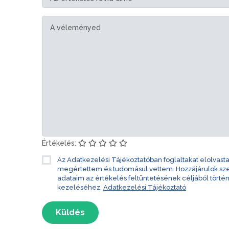
Értékelés:
Az Adatkezelési Tájékoztatóban foglaltakat elolvast
megértettem és tudomásul vettem. Hozzájárulok s
adataim az értékelés feltüntetésének céljából törté
kezeléséhez.
Adatkezelési Tájékoztató
Küldés