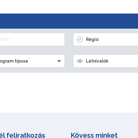
Régió
ogram típusa
Látnivalók
él feliratkozás
Kövess minket