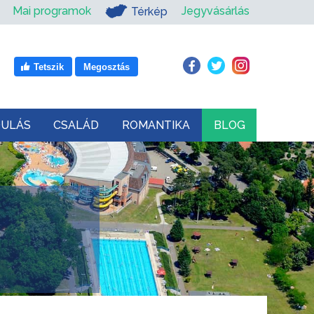
Mai programok
Jegyvásárlás
Térkép
Tetszik
Megosztás
DULÁS
CSALÁD
ROMANTIKA
BLOG