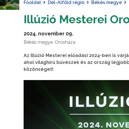
Főoldal
Dél-Alföld régió
Békés megye
Illúzió Mesterei O
2024. november 09.
Békés megye, Orosháza
Az Illúzió Mesterei előadási 2024-ben is vár
ahol világhírű bűvészek és az ország legjobb
közönséget!