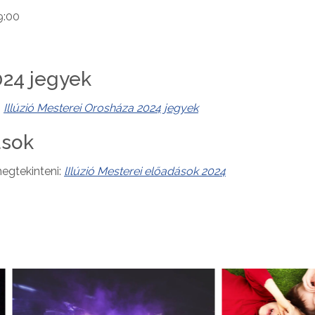
9:00
024 jegyek
:
Illúzió Mesterei Orosháza 2024 jegyek
ások
egtekinteni:
lIlúzió Mesterei előadások 2024