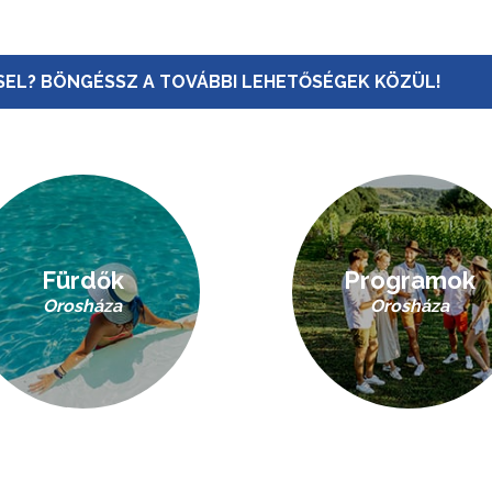
EL? BÖNGÉSSZ A TOVÁBBI LEHETŐSÉGEK KÖZÜL!
Fürdők
Programok
Orosháza
Orosháza