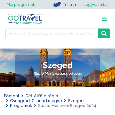
Mai programok
Jegyvásárlás
Térkép
Szeged
Illúzió Mesterei Szeged 2024
Főoldal
Dél-Alföld régió
Csongrád-Csanád megye
Szeged
Programok
Illúzió Mesterei Szeged 2024