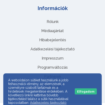
Információk
Rólunk
Médiaajánlat
Hibabejelentés
Adatkezelési tájékoztató
Impresszum
Programváltozás
Partnerek
A weboldalon sütiket használunk a jobb
felhasználói élmény, az elemzések, a
Kapcsolat
személyre szabott tartalmak és a
hirdetések megjelenítése érdekében. A
Elfogadom
következő linkre kattintva bővebb
tájékoztatást találsz a sütik használatával
kapcsolatban:
Adatkezelési tájékoztató