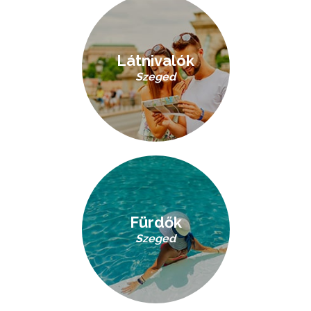
Látnivalók
Szeged
Fürdők
Szeged