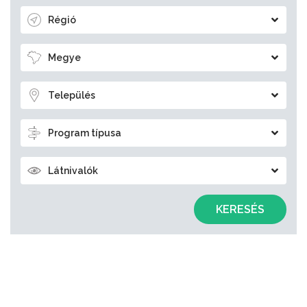
Régió
Megye
Település
Program típusa
Látnivalók
KERESÉS