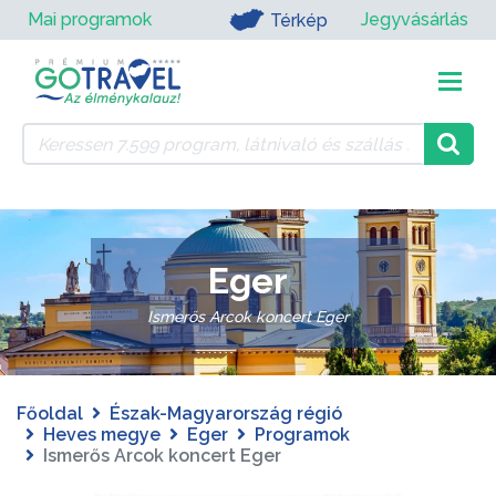
Mai programok
Jegyvásárlás
Térkép
Eger
Ismerős Arcok koncert Eger
Főoldal
Észak-Magyarország régió
Heves megye
Eger
Programok
Ismerős Arcok koncert Eger