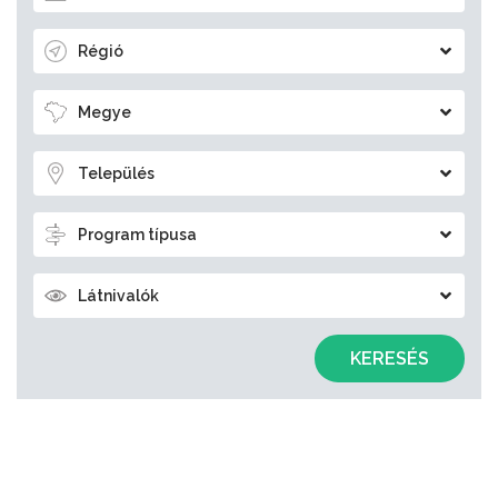
Régió
Megye
Település
Program típusa
Látnivalók
KERESÉS