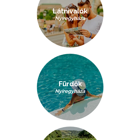
Látnivalók
Nyíregyháza
Fürdők
Nyíregyháza