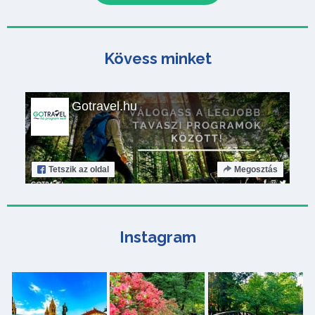
Kövess minket
Gotravel.hu
Tetszik
az oldal
Megosztás
Instagram