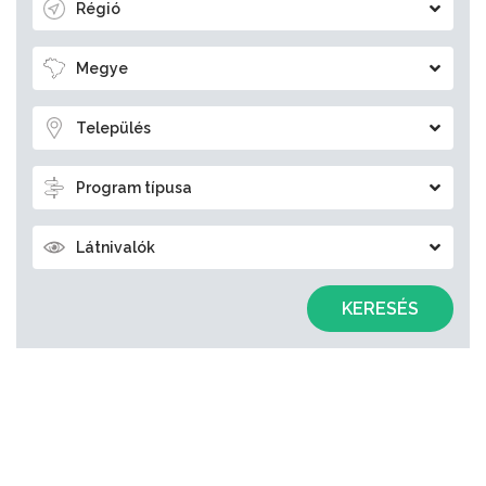
Régió
Megye
Település
Program típusa
Látnivalók
KERESÉS