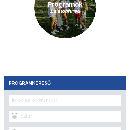
Programok
Balatonfüred
PROGRAMKERESŐ