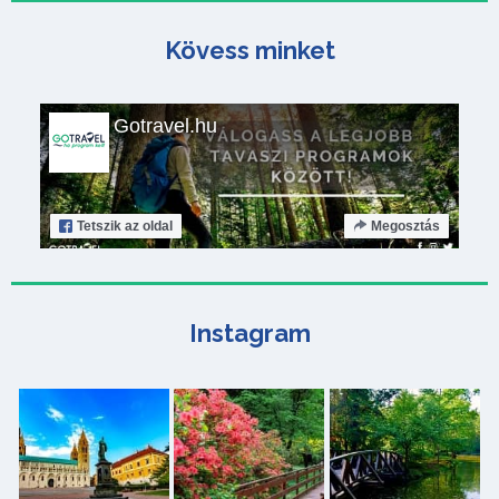
Kövess minket
Gotravel.hu
Tetszik
az oldal
Megosztás
Instagram