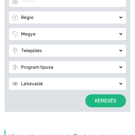
Régió
Megye
Település
Program típusa
Látnivalók
KERESÉS