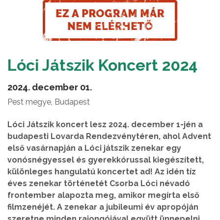
Lóci Játszik Koncert 2024
2024. december 01.
Pest megye, Budapest
Lóci Játszik koncert lesz 2024. december 1-jén a
budapesti Lovarda Rendezvénytéren, ahol Advent
első vasárnapján a Lóci játszik zenekar egy
vonósnégyessel és gyerekkórussal kiegészített,
különleges hangulatú koncertet ad! Az idén tíz
éves zenekar történetét Csorba Lóci névadó
frontember alapozta meg, amikor megírta első
filmzenéjét. A zenekar a jubileumi év apropóján
szeretne minden rajongójával együtt ünnepelni,