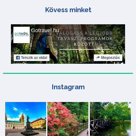
Kövess minket
Gotravel.hu
Tetszik
az oldal
Megosztás
Instagram