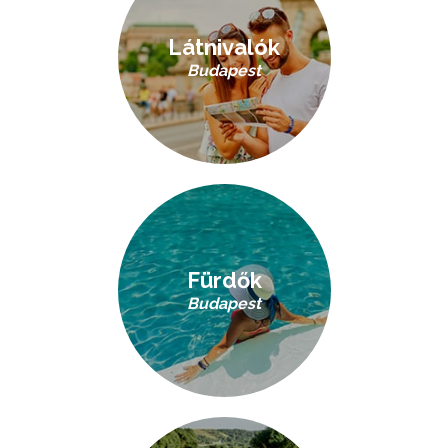
Látnivalók
Budapest
Fürdők
Budapest