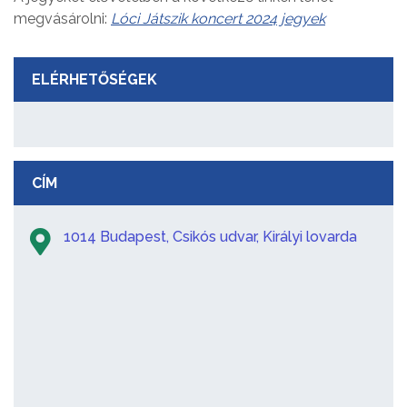
megvásárolni:
Lóci Játszik koncert 2024 jegyek
ELÉRHETŐSÉGEK
CÍM
1014 Budapest, Csikós udvar, Királyi lovarda