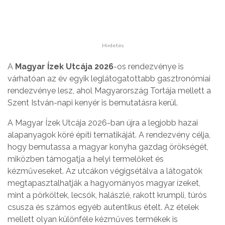
Hirdetés
A
Magyar Ízek Utcája 2026
-os rendezvénye is
várhatóan az év egyik leglátogatottabb gasztronómiai
rendezvénye lesz, ahol Magyarország Tortája mellett a
Szent István-napi kenyér is bemutatásra kerül.
A Magyar Ízek Utcája 2026-ban újra a legjobb hazai
alapanyagok köré építi tematikáját. A rendezvény célja,
hogy bemutassa a magyar konyha gazdag örökségét,
miközben támogatja a helyi termelőket és
kézműveseket. Az utcákon végigsétálva a látogatók
megtapasztalhatják a hagyományos magyar ízeket,
mint a pörköltek, lecsók, halászlé, rakott krumpli, túrós
csusza és számos egyéb autentikus ételt. Az ételek
mellett olyan különféle kézműves termékek is