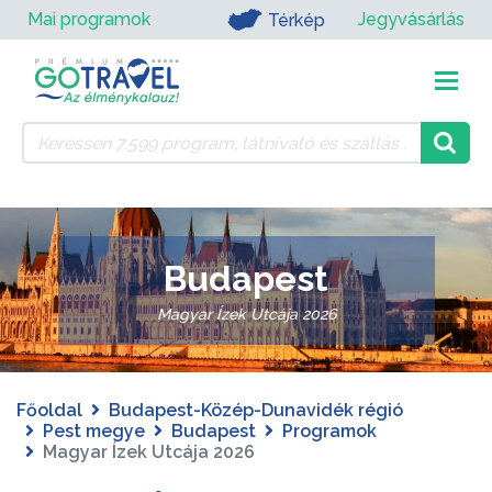
Mai programok
Jegyvásárlás
Térkép
Budapest
Magyar Ízek Utcája 2026
Főoldal
Budapest-Közép-Dunavidék régió
Pest megye
Budapest
Programok
Magyar Ízek Utcája 2026