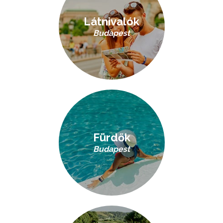
Látnivalók
Budapest
Fürdők
Budapest