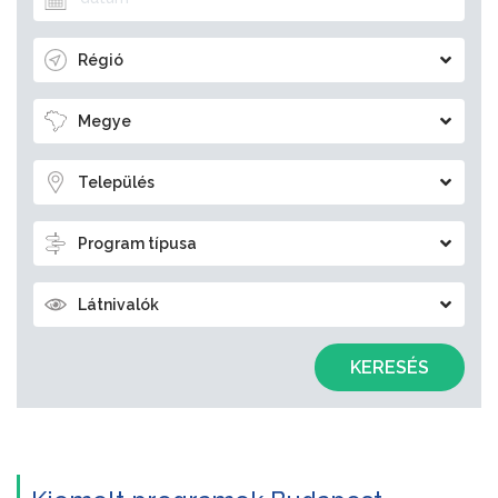
Régió
Megye
Település
Program típusa
Látnivalók
KERESÉS