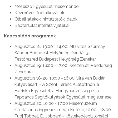
Meseszó Egyesület mesemondói
Kézműves foglalkozások
Ölbéli játékok, hintáztatók, dalok
Babtársulat interaktív játékai
Kapcsolódó programok
Augusztus 18. 13:00 - 14:00: MH vitéz Szurmay
Sándor Budapest Helyőrség Dandár 32.
Testőrezred Budapest Helyőrség Zenekar
Augusztus 19. 16:00 - 17:00: Készenléti Rendőrség
Zenekara
Augusztus 18-20. 10:00 - 16:00: Újra van Budán
kutyavásár!” - A Szent Ferenc Állatotthon, a
Futrinka Egyesület, a Hangyaközösség és a
Tappancs Segítőkutyások Egyesület megjelenése.
Augusztus 20. 10:00 - 17:00 Mesemúzeum
kiállításának ingyenes megtekintése, 10:00 - 18:00
Tudj Többet, Élj Jobban! – közlekedésbiztonsági