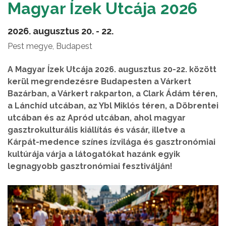
Magyar Ízek Utcája 2026
2026. augusztus 20. - 22.
Pest megye, Budapest
A Magyar Ízek Utcája 2026. augusztus 20-22. között
kerül megrendezésre Budapesten a Várkert
Bazárban, a Várkert rakparton, a Clark Ádám téren,
a Lánchíd utcában, az Ybl Miklós téren, a Döbrentei
utcában és az Apród utcában, ahol magyar
gasztrokulturális kiállítás és vásár, illetve a
Kárpát-medence színes ízvilága és gasztronómiai
kultúrája várja a látogatókat hazánk egyik
legnagyobb gasztronómiai fesztiválján!