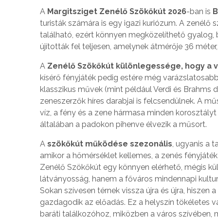
A
Margitsziget Zenélő Szökőkút 2026
-ban is
B
turisták számára is egy igazi kuriózum. A zenélő s
található, ezért könnyen megközelíthető gyalog, 
újították fel teljesen, amelynek átmérője 36 méte
A
Zenélő Szökőkút különlegessége, hogy a v
kísérő fényjáték pedig estére még varázslatosabb
klasszikus művek (mint például Verdi és Brahms da
zeneszerzők híres darabjai is felcsendülnek. A m
víz, a fény és a zene hármasa minden korosztályt 
általában a padokon pihenve élvezik a műsort.
A
szökőkút működése szezonális
, ugyanis a t
amikor a hőmérséklet kellemes, a zenés fényjáté
Zenélő Szökőkút egy könnyen elérhető, mégis kü
látványosság, hanem a főváros mindennapi kulturá
Sokan szívesen térnek vissza újra és újra, hiszen 
gazdagodik az előadás. Ez a helyszín tökéletes v
baráti találkozóhoz, miközben a város szívében, 