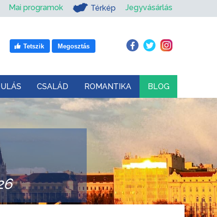
Mai programok
Jegyvásárlás
Térkép
Tetszik
Megosztás
DULÁS
CSALÁD
ROMANTIKA
BLOG
26