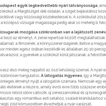
udapest egyik legkedveltebb nyári látványossága
, am
zökőkút a Margitsziget déli oldalán, a sziget bejáratához köz
biciklivel vagy közösségi közlekedéssel is. A szökőkutat 201
r, a középső vízsugár magassága pedig akár 10 méterig is fel
ízsugarak mozgása szinkronban van a lejátszott zenév
á teszi az élményt. A zenei repertoár között megtalálhatóak
llamai), a filmzenék, a könnyűzenei slágerek, illetve a magya
űsor minden egész órában kezdődik és általában 25-30 percig 
elvarázsol, a gyerekek a szökőkút körül játszanak, a felnőtte
avasz első meleg napjaitól az őszi lehűlésig üzemel. A nyári e
k különösen hangulatos.
A látogatás ingyenes
, így a Margits
lönleges élményt nyújt a látogatók számára. Nemcsak egy 
lis életének a része is, amely évről évre több százezer embe
a műsor időről időre változik, új zeneszámokkal és új koreográf
álasztás egy romantikus esti sétához, családi kiránduláshoz 
mégis zöld környezetben élvezhetjük a nyár varázsát.