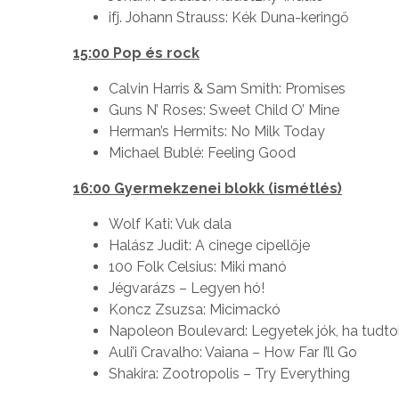
ifj. Johann Strauss: Kék Duna-keringő
15:00 Pop és rock
Calvin Harris & Sam Smith: Promises
Guns N’ Roses: Sweet Child O’ Mine
Herman’s Hermits: No Milk Today
Michael Bublé: Feeling Good
16:00 Gyermekzenei blokk (ismétlés)
Wolf Kati: Vuk dala
Halász Judit: A cinege cipellője
100 Folk Celsius: Miki manó
Jégvarázs – Legyen hó!
Koncz Zsuzsa: Micimackó
Napoleon Boulevard: Legyetek jók, ha tudto
Auli’i Cravalho: Vaiana – How Far I’ll Go
Shakira: Zootropolis – Try Everything