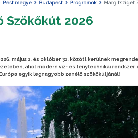
Pest megye
Budapest
Programok
Margitsziget
ő Szökőkút 2026
2026. május 1. és október 31. között kerülnek megrend
zetében, ahol modern víz- és fénytechnikai rendszer 
Európa egyik legnagyobb zenélő szökőkútjánál!