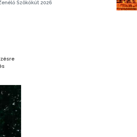
 Zenélő Szökőkút 2026
ezésre
és