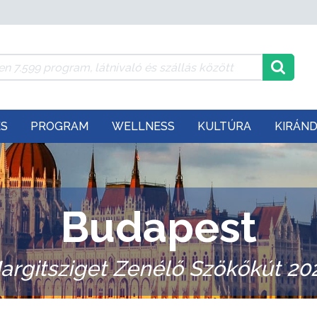
ÉS
PROGRAM
WELLNESS
KULTÚRA
KIRÁN
Budapest
argitsziget Zenélő Szökőkút 20