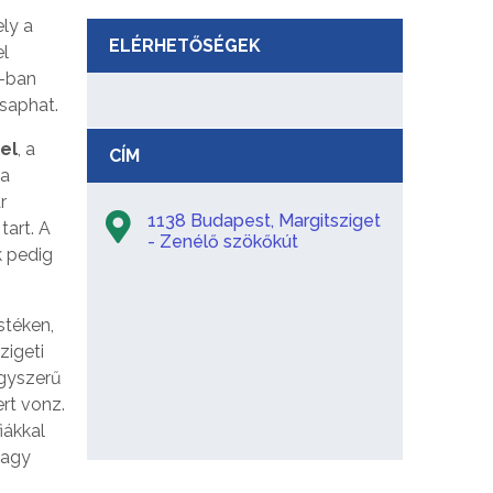
ely a
ELÉRHETŐSÉGEK
el
3-ban
csaphat.
el
, a
CÍM
 a
r
1138 Budapest, Margitsziget
tart. A
- Zenélő szökőkút
k pedig
stéken,
zigeti
egyszerű
rt vonz.
iákkal
vagy