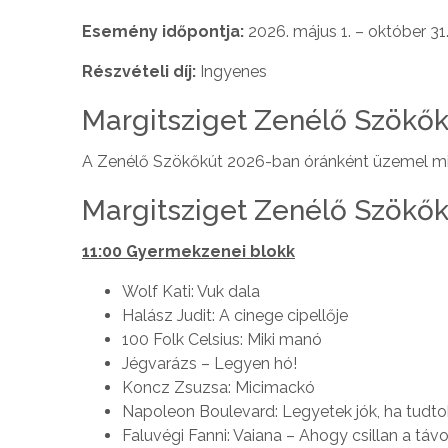
Esemény időpontja:
2026. május 1. – október 31
Részvételi díj:
Ingyenes
Margitsziget Zenélő Szökők
A Zenélő Szökőkút 2026-ban óránként üzemel min
Margitsziget Zenélő Szökő
11:00 Gyermekzenei blokk
Wolf Kati: Vuk dala
Halász Judit: A cinege cipellője
100 Folk Celsius: Miki manó
Jégvarázs – Legyen hó!
Koncz Zsuzsa: Micimackó
Napoleon Boulevard: Legyetek jók, ha tudto
Faluvégi Fanni: Vaiana – Ahogy csillan a távo