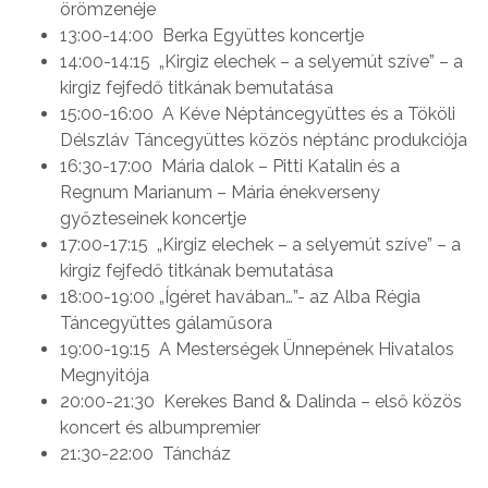
örömzenéje
13:00-14:00 Berka Együttes koncertje
14:00-14:15 „Kirgiz elechek – a selyemút szíve” – a
kirgiz fejfedő titkának bemutatása
15:00-16:00 A Kéve Néptáncegyüttes és a Tököli
Délszláv Táncegyüttes közös néptánc produkciója
16:30-17:00 Mária dalok – Pitti Katalin és a
Regnum Marianum – Mária énekverseny
győzteseinek koncertje
17:00-17:15 „Kirgiz elechek – a selyemút szíve” – a
kirgiz fejfedő titkának bemutatása
18:00-19:00 „Ígéret havában…”- az Alba Régia
Táncegyüttes gálaműsora
19:00-19:15 A Mesterségek Ünnepének Hivatalos
Megnyitója
20:00-21:30 Kerekes Band & Dalinda – első közös
koncert és albumpremier
21:30-22:00 Táncház