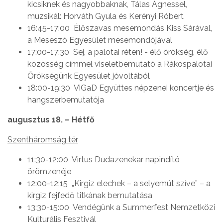
kicsiknek és nagyobbaknak, Tálas Ágnessel,
muzsikál: Horváth Gyula és Kerényi Róbert
16:45-17:00 Élőszavas mesemondás Kiss Sárával,
a Meseszó Egyesület mesemondójával
17:00-17:30 Sej, a palotai réten! - élő örökség, élő
közösség címmel viseletbemutató a Rákospalotai
Örökségünk Egyesület jóvoltából
18:00-19:30 ViGaD Együttes népzenei koncertje és
hangszerbemutatója
augusztus 18. – Hétfő
Szentháromság tér
11:30-12:00 Virtus Dudazenekar napindító
örömzenéje
12:00-12:15 „Kirgiz elechek – a selyemút szíve” – a
kirgiz fejfedő titkának bemutatása
13:30-15:00 Vendégünk a Summerfest Nemzetközi
Kulturális Fesztivál