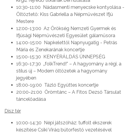
kirgiz fejfedő titkának bemutatása
10:30-11:00 Nádasmenti menyecske kontyolása -
Öltöztető: Kiss Gabriella a Népművészet Ifjú
Mestere
12:00-13:00 Az Örökség Nemzeti Gyermek és
Ifjúsági Népművészeti Egyesület gálaműsora
14:00-15:00 Napkelettől Napnyugatig - Petrás
Mária és Zenekarának koncertje
15:00-15:30 KENYÉRÁLDÁS ÜNNEPSÉG
16:30-17:30 „folkTrend!” – A hagyomány a régi, a
stílus új – Modern öltözetek a hagyomány
jegyében
18:00-19:00 Tázló Együttes koncertje
20:00-21:00 Örömtánc – A Fitos Dezső Társulat
táncelőadása
Dísz tér
10:00-14:30 Népi játszóház: tuffolt ékszerek
készítése Csiki Virág bútorfestő vezetésével