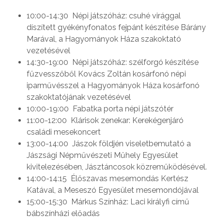
10:00-14:30 Népi játszóház: csuhé virággal
díszített gyékényfonatos fejpánt készítése Bárány
Marával, a Hagyományok Háza szakoktató
vezetésével
14:30-19:00 Népi játszóház: szélforgó készítése
fűzvesszőből Kovács Zoltán kosárfonó népi
iparművésszel a Hagyományok Háza kosárfonó
szakoktatójának vezetésével
10:00-19:00 Fabatka porta népi játszótér
11:00-12:00 Klárisok zenekar: Kerekégenjáró
családi mesekoncert
13:00-14:00 Jászok földjén viseletbemutató a
Jászsági Népművészeti Műhely Egyesület
kivitelezésében, Jásztáncosok közreműködésével.
14:00-14:15 Élőszavas mesemondás Kertész
Katával, a Meseszó Egyesület mesemondójával
15:00-15:30 Márkus Színház: Laci királyfi című
bábszínházi előadás