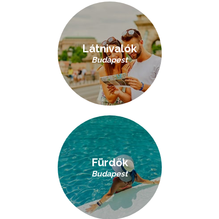
Látnivalók
Budapest
Fürdők
Budapest