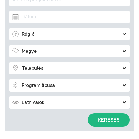
Régió
Megye
Település
Program típusa
Látnivalók
KERESÉS