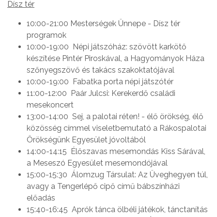
Dísz tér
10:00-21:00 Mesterségek Ünnepe - Dísz tér
programok
10:00-19:00 Népi játszóház: szövött karkötő
készítése Pintér Piroskával, a Hagyományok Háza
szőnyegszövő és takács szakoktatójával
10:00-19:00 Fabatka porta népi játszótér
11:00-12:00 Paár Julcsi: Kerekerdő családi
mesekoncert
13:00-14:00 Sej, a palotai réten! - élő örökség, élő
közösség címmel viseletbemutató a Rákospalotai
Örökségünk Egyesület jóvoltából
14:00-14:15 Élőszavas mesemondás Kiss Sárával,
a Meseszó Egyesület mesemondójával
15:00-15:30 Álomzug Társulat: Az Üveghegyen túl,
avagy a Tengerlépő cipő című bábszínházi
előadás
15:40-16:45 Aprók tánca ölbéli játékok, tánctanítás