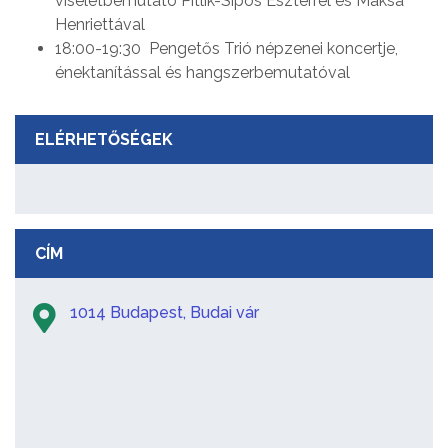
viseletbemutató Pitlik-Sipos Eszterrel és Maksa
Henriettával
18:00-19:30 Pengetős Trió népzenei koncertje,
énektanítással és hangszerbemutatóval
ELÉRHETŐSÉGEK
CÍM
1014 Budapest, Budai vár