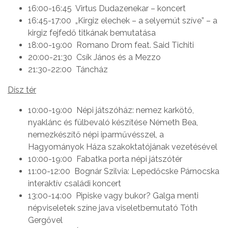
16:00-16:45 Virtus Dudazenekar – koncert
16:45-17:00 „Kirgiz elechek – a selyemút szíve” – a
kirgiz fejfedő titkának bemutatása
18:00-19:00 Romano Drom feat. Said Tichiti
20:00-21:30 Csík János és a Mezzo
21:30-22:00 Táncház
Dísz tér
10:00-19:00 Népi játszóház: nemez karkötő,
nyaklánc és fülbevaló készítése Németh Bea,
nemezkészítő népi iparművésszel, a
Hagyományok Háza szakoktatójának vezetésével
10:00-19:00 Fabatka porta népi játszótér
11:00-12:00 Bognár Szilvia: Lepedőcske Párnocska
interaktív családi koncert
13:00-14:00 Pipiske vagy bukor? Galga menti
népviseletek színe java viseletbemutató Tóth
Gergővel