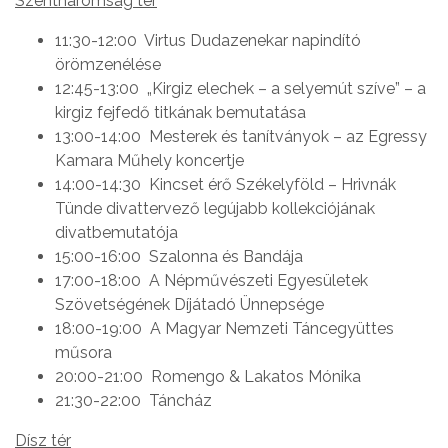
Szentháromság tér
11:30-12:00 Virtus Dudazenekar napindító
örömzenélése
12:45-13:00 „Kirgiz elechek – a selyemút szíve” – a
kirgiz fejfedő titkának bemutatása
13:00-14:00 Mesterek és tanítványok – az Egressy
Kamara Műhely koncertje
14:00-14:30 Kincset érő Székelyföld – Hrivnák
Tünde divattervező legújabb kollekciójának
divatbemutatója
15:00-16:00 Szalonna és Bandája
17:00-18:00 A Népművészeti Egyesületek
Szövetségének Díjátadó Ünnepsége
18:00-19:00 A Magyar Nemzeti Táncegyüttes
műsora
20:00-21:00 Romengo & Lakatos Mónika
21:30-22:00 Táncház
Dísz tér