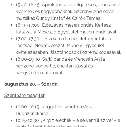
15:40-16:45 Aprók tánca ölbéli játékok, tánctanítás
kicsiknek és nagyobbaknak, Szerényi Andreával,
muzsikál: Gundy Kristóf és Czirók Tamás
16:45-17:00 Élőszavas mesemondás Kertész
Katával, a Meseszó Egyesület mesemondójával
17:00-17:30 Jászok földjén viseletbemutató a
Jászsági Népművészeti Műhely Egyesület
kivitelezésében, Jásztáncosok közreműködésével.
18:00-19:30 Sarjú banda és Vrencsán Anita
népzenei koncertje, énektanítással és
hangszerbemutatóval
augusztus 20. – Szerda
Szentháromság tér
10:00-10:15 Reggeli köszöntő a Virtus
Dudazenekarral
10:15-10:30 „Kirgiz elechek – a selyemút szíve” – a