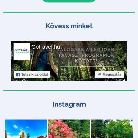
Kövess minket
Gotravel.hu
Tetszik
az oldal
Megosztás
Instagram