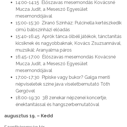
14:00-14:15 Élőszavas mesemondás Kovácsné
Mucza Judit, a Meseszó Egyesület
mesemondójával
15:00-15:30 Ziranó Színház: Pulcinella kertészkedik
című bábszínházi előadás
15:40-16:45 Aprók tánca ölbéli játékok, tánctanítás
kicsiknek és nagyobbaknak, Kovács Zsuzsannával,
muzsikál: Aranyalma páros
16:45-17:00 Élőszavas mesemondás Kovácsné
Mucza Judit, a Meseszó Egyesület
mesemondójával
17:00-17:30 Pipiske vagy bukor? Galga menti
népviseletek színe java viseletbemutató Tóth
Gergővel
18:00-19:30 3B zenekar népzenei koncertje,
énektanítással és hangszerbemutatóval
augusztus 19. – Kedd