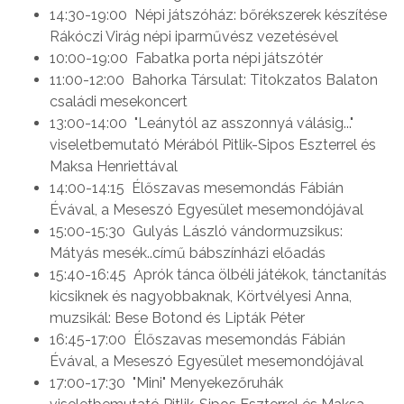
14:30-19:00 Népi játszóház: bőrékszerek készítése
Rákóczi Virág népi iparművész vezetésével
10:00-19:00 Fabatka porta népi játszótér
11:00-12:00 Bahorka Társulat: Titokzatos Balaton
családi mesekoncert
13:00-14:00 "Leánytól az asszonnyá válásig..."
viseletbemutató Mérából Pitlik-Sipos Eszterrel és
Maksa Henriettával
14:00-14:15 Élőszavas mesemondás Fábián
Évával, a Meseszó Egyesület mesemondójával
15:00-15:30 Gulyás László vándormuzsikus:
Mátyás mesék..című bábszínházi előadás
15:40-16:45 Aprók tánca ölbéli játékok, tánctanítás
kicsiknek és nagyobbaknak, Körtvélyesi Anna,
muzsikál: Bese Botond és Lipták Péter
16:45-17:00 Élőszavas mesemondás Fábián
Évával, a Meseszó Egyesület mesemondójával
17:00-17:30 "Mini" Menyekezőruhák