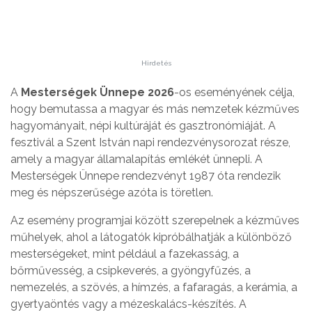
Hirdetés
A
Mesterségek Ünnepe 2026
-os eseményének célja,
hogy bemutassa a magyar és más nemzetek kézműves
hagyományait, népi kultúráját és gasztronómiáját. A
fesztivál a Szent István napi rendezvénysorozat része,
amely a magyar államalapítás emlékét ünnepli. A
Mesterségek Ünnepe rendezvényt 1987 óta rendezik
meg és népszerűsége azóta is töretlen.
Az esemény programjai között szerepelnek a kézműves
műhelyek, ahol a látogatók kipróbálhatják a különböző
mesterségeket, mint például a fazekasság, a
bőrművesség, a csipkeverés, a gyöngyfűzés, a
nemezelés, a szövés, a hímzés, a fafaragás, a kerámia, a
gyertyaöntés vagy a mézeskalács-készítés. A