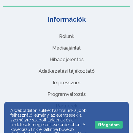
Információk
Rólunk
Médiaajánlat
Hibabejelentés
Adatkezelési tájékoztató
Impresszum
Programváltozás
Partnerek
A weboldalon sütiket használunk a jobb
felhasználói élmény, az elemzések, a
Kapcsolat
személyre szabott tartalmak és a
hirdetések megjelenítése érdekében. A
Elfogadom
következő linkre kattintva bővebb