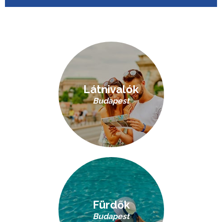
Látnivalók
Budapest
Fürdők
Budapest