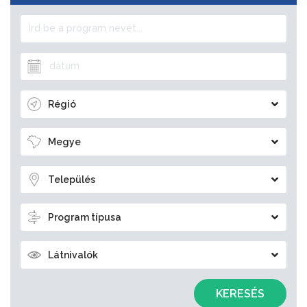
Régió
Megye
Település
Program típusa
Látnivalók
KERESÉS