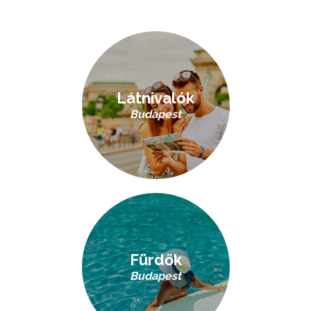
Látnivalók
Budapest
Fürdők
Budapest