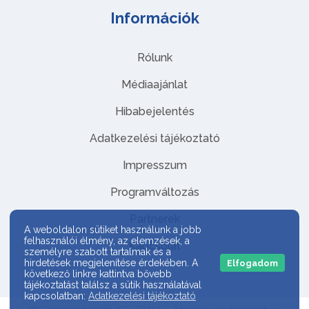
Információk
Rólunk
Médiaajánlat
Hibabejelentés
Adatkezelési tájékoztató
Impresszum
Programváltozás
Partnerek
A weboldalon sütiket használunk a jobb
felhasználói élmény, az elemzések, a
Kapcsolat
személyre szabott tartalmak és a
hirdetések megjelenítése érdekében. A
Elfogadom
következő linkre kattintva bővebb
tájékoztatást találsz a sütik használatával
kapcsolatban:
Adatkezelési tájékoztató