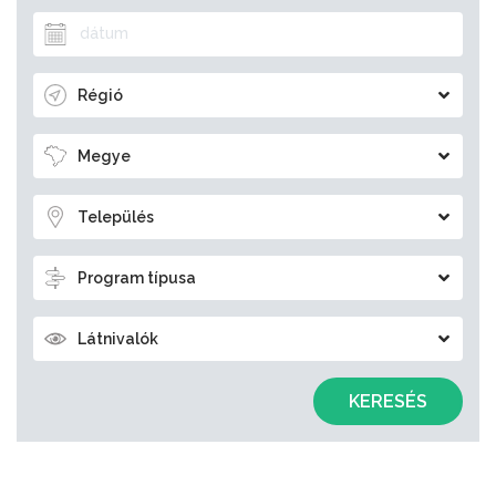
Régió
Megye
Település
Program típusa
Látnivalók
KERESÉS