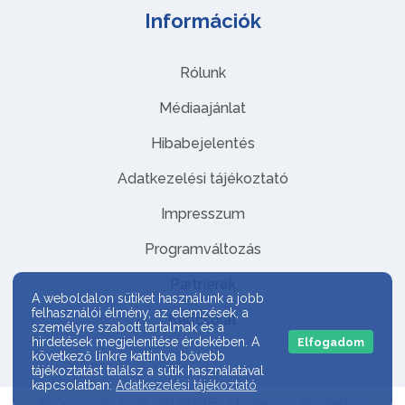
Információk
Rólunk
Médiaajánlat
Hibabejelentés
Adatkezelési tájékoztató
Impresszum
Programváltozás
Partnerek
A weboldalon sütiket használunk a jobb
felhasználói élmény, az elemzések, a
Kapcsolat
személyre szabott tartalmak és a
hirdetések megjelenítése érdekében. A
Elfogadom
következő linkre kattintva bővebb
tájékoztatást találsz a sütik használatával
kapcsolatban:
Adatkezelési tájékoztató
© Copyright 2026. GOTRAVEL. Minden jog fenntartva.