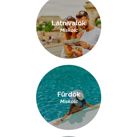
Látnivalók
Miskolc
Fürdők
Miskolc