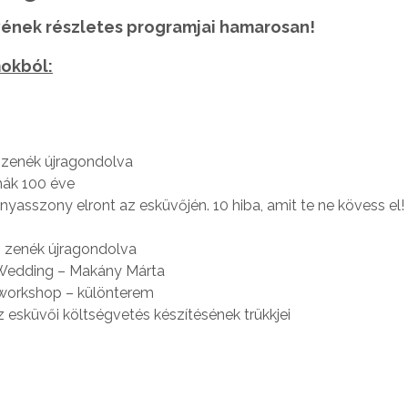
yének részletes programjai hamarosan!
mokból:
ás zenék újragondolva
hák 100 éve
nyasszony elront az esküvőjén. 10 hiba, amit te ne kövess el!
ás zenék újragondolva
 Wedding – Makány Márta
 workshop – különterem
z esküvői költségvetés készítésének trükkjei