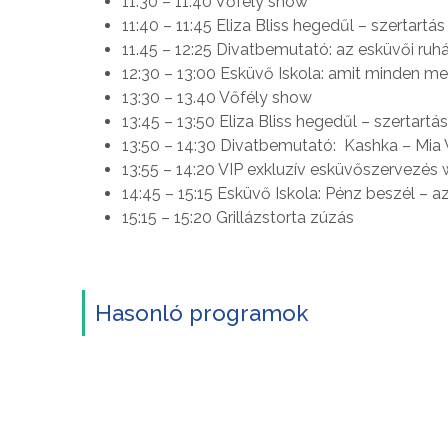
11.30 – 11.40 Vőfély show
11:40 – 11:45 Eliza Bliss hegedűl – szertart
11.45 – 12:25 Divatbemutató: az esküvői ruh
12:30 – 13:00 Esküvő Iskola: amit minden me
13:30 – 13.40 Vőfély show
13:45 – 13:50 Eliza Bliss hegedűl – szertart
13:50 – 14:30 Divatbemutató: Kashka – Mi
13:55 – 14:20 VIP exkluzív esküvőszervezés
14:45 – 15:15 Esküvő Iskola: Pénz beszél – a
15:15 – 15:20 Grillázstorta zúzás
Hasonló programok