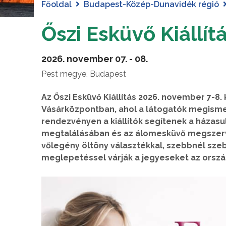
Főoldal
Budapest-Közép-Dunavidék régió
Őszi Esküvő Kiállít
2026. november 07. - 08.
Pest megye, Budapest
Az Őszi Esküvő Kiállítás 2026. november 7-
Vásárközpontban, ahol a látogatók megismerh
rendezvényen a kiállítók segítenek a házasu
megtalálásában és az álomesküvő megszerv
vőlegény öltöny választékkal, szebbnél sze
meglepetéssel várják a jegyeseket az ország