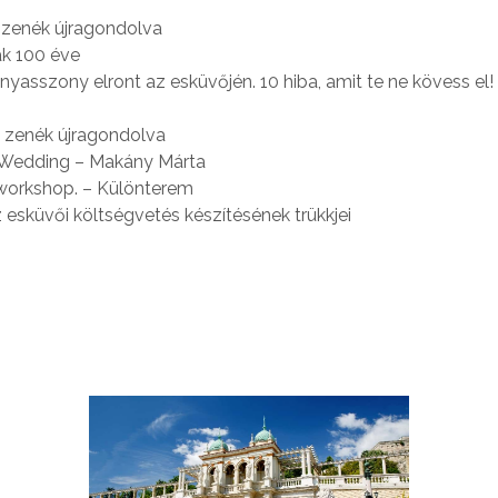
ás zenék újragondolva
ák 100 éve
nyasszony elront az esküvőjén. 10 hiba, amit te ne kövess el!
ás zenék újragondolva
a Wedding – Makány Márta
 workshop. – Különterem
z esküvői költségvetés készítésének trükkjei