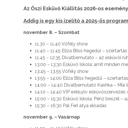
Az Őszi Esküvő Kiállítás 2026-os esemén
Addig is egy kis ízelítő a 2025-ös progra
november 8. – Szombat
11.30 – 11.40 Vőfély show
11:40 – 11:45 Eliza Bliss hegedűl – szertart
11.45 – 12:35 Divatbemutató – az esküvői ru
13:00 – 13:30 Esküvő Iskola: amit minden me
13:45 – 13.55 Vőfély show
13:55 – 14:00 Eliza Bliss hegedűl – szertart
14:00 – 14:40 Divatbemutató Kashka – Mia
14:10 – 14:40 VIP exkluzív esküvőszervezés
15:00 – 15:30 Esküvő Iskola: Pénz beszél – a
15:30 – 16:30 Pál Feri atya előadás
november 9. – Vasárnap