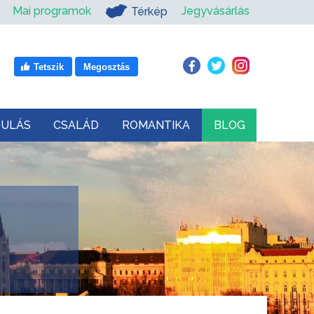
Mai programok
Jegyvásárlás
Térkép
Tetszik
Megosztás
DULÁS
CSALÁD
ROMANTIKA
BLOG