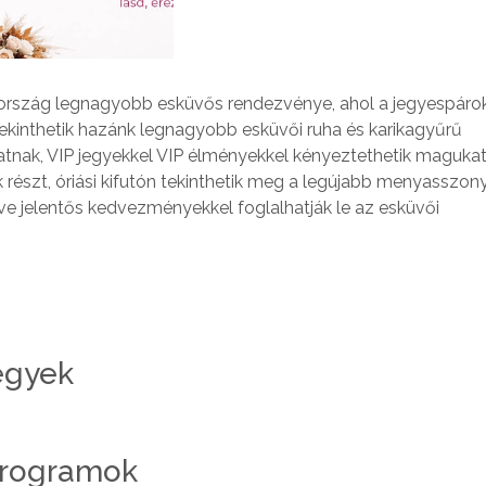
rszág legnagyobb esküvős rendezvénye, ahol a jegyespárok
ekinthetik hazánk legnagyobb esküvői ruha és karikagyűrű
tnak, VIP jegyekkel VIP élményekkel kényeztethetik magukat
szt, óriási kifutón tekinthetik meg a legújabb menyasszonyi
etve jelentős kedvezményekkel foglalhatják le az esküvői
jegyek
 programok