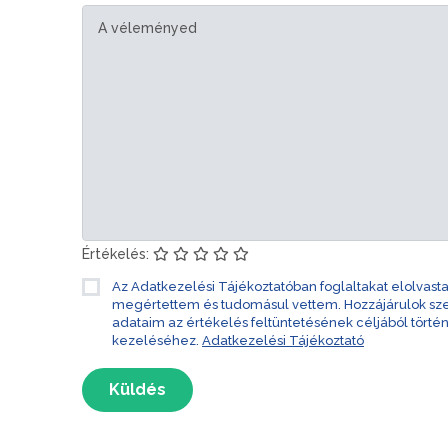
Értékelés:
Az Adatkezelési Tájékoztatóban foglaltakat elolvast
megértettem és tudomásul vettem. Hozzájárulok s
adataim az értékelés feltüntetésének céljából törté
kezeléséhez.
Adatkezelési Tájékoztató
Küldés