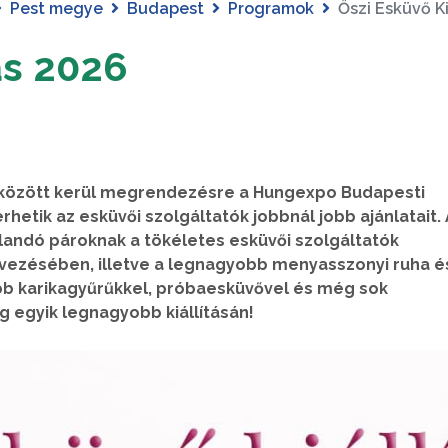
Pest megye
Budapest
Programok
Őszi Esküvő Ki
ás 2026
8. között kerül megrendezésre a Hungexpo Budapesti
etik az esküvői szolgáltatók jobbnál jobb ajánlatait. 
landó pároknak a tökéletes esküvői szolgáltatók
ezésében, illetve a legnagyobb menyasszonyi ruha é
bb karikagyűrűkkel, próbaesküvővel és még sok
 egyik legnagyobb kiállításán!