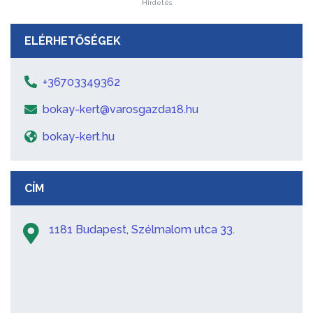
Hirdetés
ELÉRHETŐSÉGEK
+36703349362
bokay-kert@varosgazda18.hu
bokay-kert.hu
CÍM
1181 Budapest, Szélmalom utca 33.