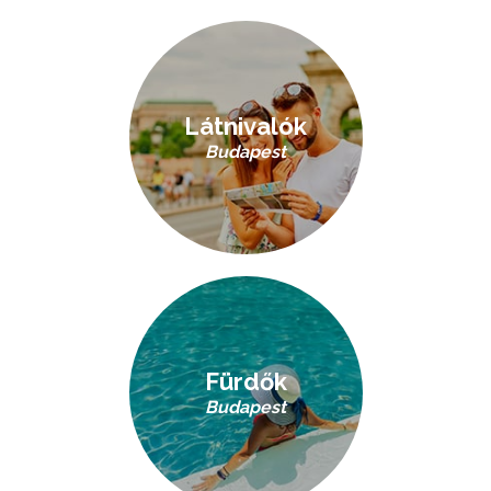
Látnivalók
Budapest
Fürdők
Budapest