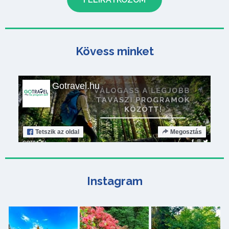
Kövess minket
Gotravel.hu
Tetszik
az oldal
Megosztás
Instagram