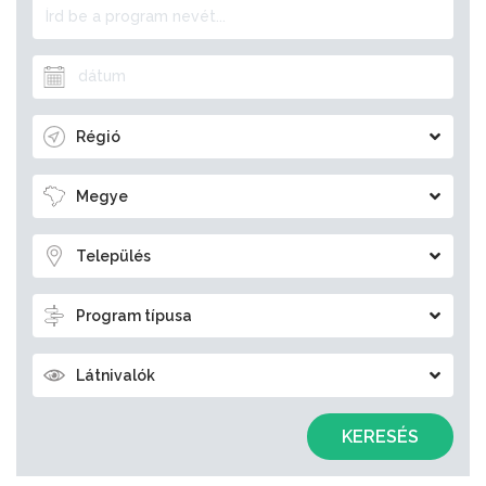
Régió
Megye
Település
Program típusa
Látnivalók
KERESÉS