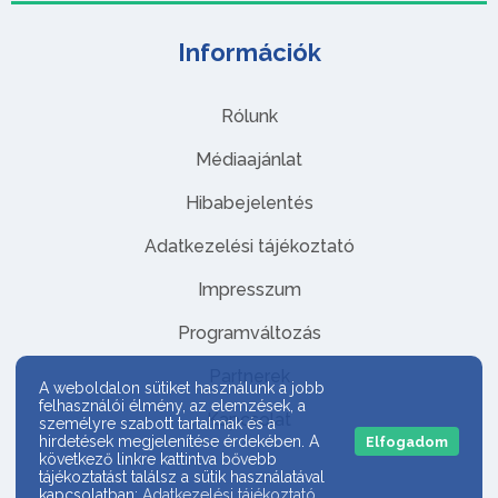
Információk
Rólunk
Médiaajánlat
Hibabejelentés
Adatkezelési tájékoztató
Impresszum
Programváltozás
Partnerek
A weboldalon sütiket használunk a jobb
felhasználói élmény, az elemzések, a
Kapcsolat
személyre szabott tartalmak és a
hirdetések megjelenítése érdekében. A
Elfogadom
következő linkre kattintva bővebb
tájékoztatást találsz a sütik használatával
kapcsolatban:
Adatkezelési tájékoztató