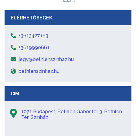
Hirdetés
ELÉRHETŐSÉGEK
+3613427163
+3619990661
jegy@bethlenszinhaz.hu
bethlenszinhaz.hu
CÍM
1071 Budapest, Bethlen Gábor tér 3. Bethlen
Téri Színház