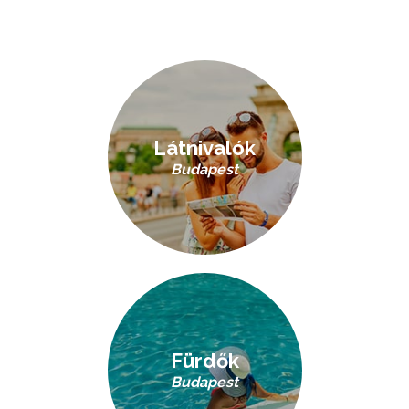
Látnivalók
Budapest
Fürdők
Budapest