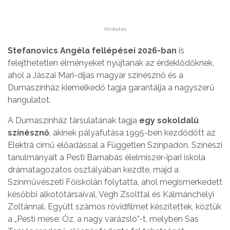
Hirdetés
Stefanovics Angéla fellépései 2026-ban
is
felejthetetlen élményeket nyújtanak az érdeklődőknek,
ahol a Jászai Mari-díjas magyar színésznő és a
Dumaszínház kiemelkedő tagja garantálja a nagyszerű
hangulatot.
A Dumaszínház társulatának tagja
egy sokoldalú
színésznő
, akinek pályafutása 1995-ben kezdődött az
Elektrá című előadással a Független Színpadon. Színészi
tanulmányait a Pesti Barnabás élelmiszer-ipari iskola
drámatagozatos osztályában kezdte, majd a
Színművészeti Főiskolán folytatta, ahol megismerkedett
későbbi alkotótársaival, Végh Zsolttal és Kálmánchelyi
Zoltánnal. Együtt számos rövidfilmet készítettek, köztük
a „Pesti mese: Óz, a nagy varázsló”-t, melyben Sas