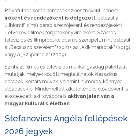
Pályafutása során nemcsak színésznőként, hanem
íróként és rendezőként is dolgozott
, például a
„Libiomfi” című darab szerzőjeként és rendezőjeként,
illetve rövidfilmek forgatókönyvírójaként. Számos
televíziós és filmprodukcióban is szerepelt, mint például
a „Becsúszó szerelem” (2021), az „Akik maradtak” (2019)
vagy a „Szuperbojz” (2009).
Színházi, filmes és televíziós munkái gazdag palettáját
mutatják, melyek között megtalálhatók klasszikus
darabok, kortárs művek, valamint humoros, könnyed
előadások is. Mindemellett alkotóként és előadóként is
elkötelezett, aki továbbra is
aktívan jelen van a
magyar kulturális életben.
Stefanovics Angéla fellépések
2026 jegyek