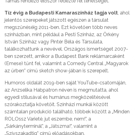
Tamás rendező először fedezte fel tehetségét.
Tíz évig a Budapesti Kamaraszínház tagja volt
, ahol
jelentős szerepeket játszott egészen a társulat
megszűnéséig 2011-ben. Ezt követően több neves
színházban, mint például a Pesti Színház, az Örkény
István Színház vagy Pintér Béla és Társulata,
találkozhattunk a nevével. Országos ismertséget 2007-
ben szerzett, amikor a Budapest Bank reklámarcaként
(Emese) tűnt fel, valamint a Comedy Central „Magyarok
az űrben” című sketch show-jában is szerepelt.
Humoros oldalát 2019-ben saját YouTube-csatornáján,
az Anzselika Habpatron néven is megmutatta, ahol
egyedi stílusával és humánus megközelítésével
szórakoztatja követőit. Színházi munkái között
számtalan produkció található, többek között a „Minden
ROLOssz Varieté, jut eszembe, nem!”, a
„Sárkányterminál”, a „Játszma!”, valamint a
„Szívszakadtig” című előadásokban.