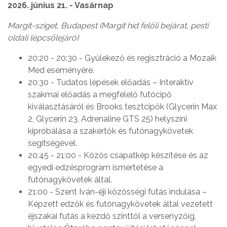
2026. június 21. - Vasárnap
Margit-sziget, Budapest (Margit híd felőli bejárat, pesti
oldali lépcsőlejáró)
20:20 - 20:30 - Gyülekező és regisztráció a Mozaik
Med eseményére.
20:30 - Tudatos lépések előadás – Interaktív
szakmai előadás a megfelelő futócipő
kiválasztásáról és Brooks tesztcipők (Glycerin Max
2, Glycerin 23, Adrenaline GTS 25) helyszíni
kipróbálása a szakértők és futónagykövetek
segítségével.
20:45 - 21:00 - Közös csapatkép készítése és az
egyedi edzésprogram ismertetése a
futónagykövetek által.
21:00 - Szent Iván-éji közösségi futás indulása –
Képzett edzők és futónagykövetek által vezetett
éjszakai futás a kezdő szinttől a versenyzőig,