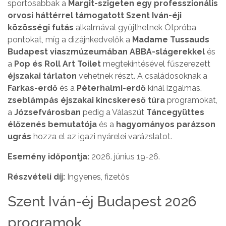
sportosabbak a
Margit-szigeten egy professzionális
orvosi háttérrel támogatott Szent Iván-éji
közösségi futás
alkalmával gyűjthetnek Ötpróba
pontokat, míg a dizájnkedvelők a
Madame Tussauds
Budapest viaszmúzeumában ABBA-slágerekkel
és
a
Pop és Roll Art Toilet
megtekintésével fűszerezett
éjszakai tárlaton
vehetnek részt. A családosoknak a
Farkas-erdő
és a
Péterhalmi-erdő
kínál izgalmas,
zseblámpás éjszakai kincskereső túra
programokat,
a
Józsefvárosban
pedig a Válaszút
Táncegyüttes
élőzenés bemutatója
és a
hagyományos parázson
ugrás
hozza el az igazi nyárelei varázslatot.
Esemény időpontja:
2026. június 19-26.
Részvételi díj:
Ingyenes, fizetős
Szent Iván-éj Budapest 2026
programok