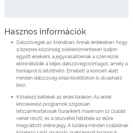
Hasznos információk
Dalszövegek az Arénában: Annak érdekében, hogy
a tízezres közönség zökkenőmentesen tudjon
együtt énekelni, a jegyvásárlóknak a szervezők
előre kiküldik a teljes dalszövegcsomagot, amely a
honlapról is letölthető. Emellett a koncert alatt
minden dalszöveg óriási kivetítőkön is olvasható
lesz.
Kötelező kellékek az erdei túrákon: Az erdei
kincskereső programok szigorúan
létszámkorlátosak (túránként maximum 12 család
vehet részt), és a részvétel feltétele az előre
megváltott online jegy. A túrákra minden családnak
kötelező saját, működő zseblámpát hoznia! A