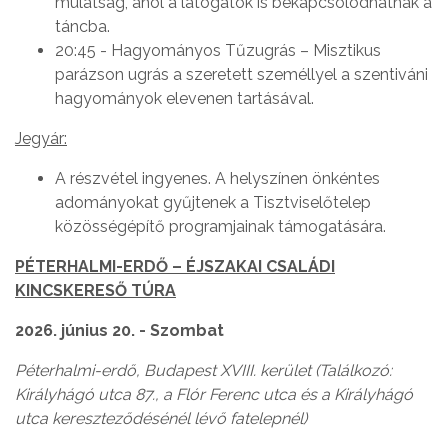
mulatság, ahol a látogatók is bekapcsolódhatnak a
táncba.
20:45 - Hagyományos Tűzugrás – Misztikus
parázson ugrás a szeretett személlyel a szentiváni
hagyományok elevenen tartásával.
Jegyár:
A részvétel ingyenes. A helyszínen önkéntes
adományokat gyűjtenek a Tisztviselőtelep
közösségépítő programjainak támogatására.
PÉTERHALMI-ERDŐ – ÉJSZAKAI CSALÁDI
KINCSKERESŐ TÚRA
2026. június 20. - Szombat
Péterhalmi-erdő, Budapest XVIII. kerület (Találkozó:
Királyhágó utca 87., a Flór Ferenc utca és a Királyhágó
utca kereszteződésénél lévő fatelepnél)