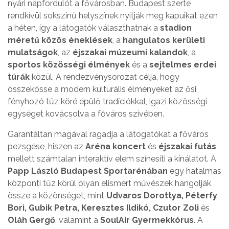
nyári napfordulót a fővárosban. Budapest szerte
rendkívül sokszínű helyszínek nyitják meg kapuikat ezen
a héten, így a látogatók választhatnak a
stadion
méretű közös éneklések
, a
hangulatos kerületi
mulatságok
, az
éjszakai múzeumi kalandok
, a
sportos közösségi élmények
és a
sejtelmes erdei
túrák
közül. A rendezvénysorozat célja, hogy
összekösse a modern kulturális élményeket az ősi,
fényhozó tűz köré épülő tradíciókkal, igazi közösségi
egységet kovácsolva a főváros szívében.
Garantáltan magával ragadja a látogatókat a főváros
pezsgése, hiszen az
Aréna koncert
és
éjszakai futás
mellett számtalan interaktív elem színesíti a kínálatot. A
Papp László Budapest Sportarénában
egy hatalmas
központi tűz körül olyan elismert művészek hangolják
össze a közönséget, mint
Udvaros Dorottya, Péterfy
Bori, Gubik Petra, Keresztes Ildikó, Czutor Zoli
és
Oláh Gergő
, valamint a
SoulAir Gyermekkórus
. A