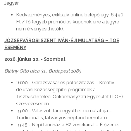
Jegyár:
Kedvezményes, exkluzív online belépőjegy: 6.490
Ft / fő (egyéb promóciós kuponok erre a jegyre
nem érvényesíthetők).
JÓZSEFVÁROSI SZENT IVÁN-ÉJI MULATSÁG – TÖE
ESEMÉNY
2026. június 20. - Szombat
Bláthy Ottó utca 31., Budapest 1089
16:00 - Garázsvásár és pólószitázás – Kreatív
délutáni közösségépítő programok a
Tisztviselőtelepi Önkormányzati Egyesület (TÖE)
szervezésében.
19:00 - Válaszút Táncegyüttes bemutatója –
Tradicionális, látványos néptáncbemutató.
19:45 - Népi táncház a B2 zenekarral – Élőzenés