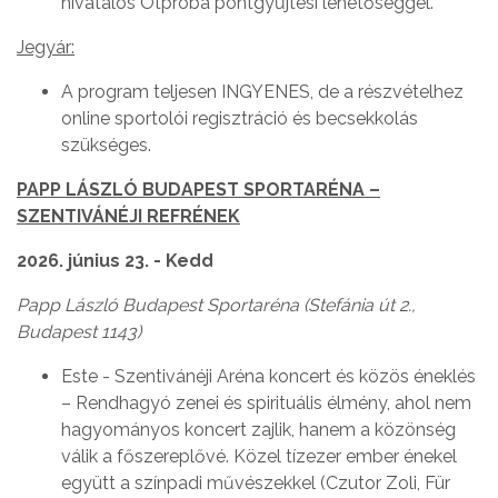
hivatalos Ötpróba pontgyűjtési lehetőséggel.
Jegyár:
A program teljesen INGYENES, de a részvételhez
online sportolói regisztráció és becsekkolás
szükséges.
PAPP LÁSZLÓ BUDAPEST SPORTARÉNA –
SZENTIVÁNÉJI REFRÉNEK
2026. június 23. - Kedd
Papp László Budapest Sportaréna (Stefánia út 2.,
Budapest 1143)
Este - Szentivánéji Aréna koncert és közös éneklés
– Rendhagyó zenei és spirituális élmény, ahol nem
hagyományos koncert zajlik, hanem a közönség
válik a főszereplővé. Közel tízezer ember énekel
együtt a színpadi művészekkel (Czutor Zoli, Für