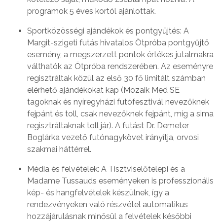
programok 5 éves kortól ajánlottak.
Sportközösségi ajándékok és pontgyűjtés: A
Margit-szigeti futás hivatalos Ötpróba pontgyűjtő
esemény, a megszerzett pontok értékes jutalmakra
válthatók az Ötpróba rendszerében. Az eseményre
regisztráltak közül az első 30 fő limitált számban
elérhető ajándékokat kap (Mozaik Med SE
tagoknak és nyíregyházi futófesztivál nevezőknek
fejpánt és toll, csak nevezőknek fejpánt, míg a sima
regisztráltaknak toll jár). A futást Dr. Demeter
Boglárka vezető futónagykövet irányítja, orvosi
szakmai háttérrel.
Média és felvételek: A Tisztviselőtelepi és a
Madame Tussauds eseményeken is professzionális
kép- és hangfelvételek készülnek, így a
rendezvényeken való részvétel automatikus
hozzájárulásnak minősül a felvételek későbbi