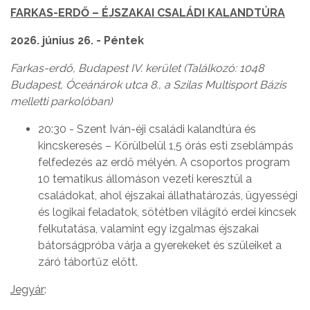
FARKAS-ERDŐ – ÉJSZAKAI CSALÁDI KALANDTÚRA
2026. június 26. - Péntek
Farkas-erdő, Budapest IV. kerület (Találkozó: 1048
Budapest, Óceánárok utca 8., a Szilas Multisport Bázis
melletti parkolóban)
20:30 - Szent Iván-éji családi kalandtúra és
kincskeresés – Körülbelül 1,5 órás esti zseblámpás
felfedezés az erdő mélyén. A csoportos program
10 tematikus állomáson vezeti keresztül a
családokat, ahol éjszakai állathatározás, ügyességi
és logikai feladatok, sötétben világító erdei kincsek
felkutatása, valamint egy izgalmas éjszakai
bátorságpróba várja a gyerekeket és szüleiket a
záró tábortűz előtt.
Jegyár
: