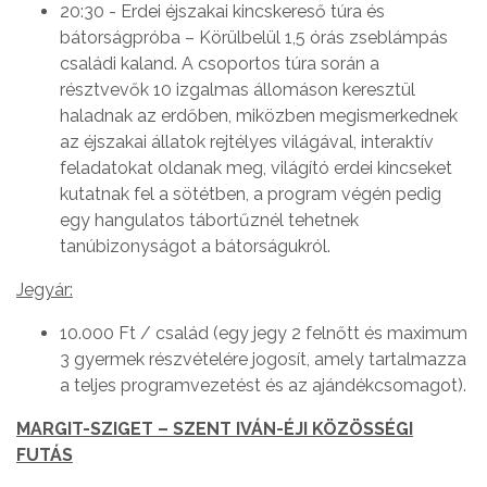
20:30 - Erdei éjszakai kincskereső túra és
bátorságpróba – Körülbelül 1,5 órás zseblámpás
családi kaland. A csoportos túra során a
résztvevők 10 izgalmas állomáson keresztül
haladnak az erdőben, miközben megismerkednek
az éjszakai állatok rejtélyes világával, interaktív
feladatokat oldanak meg, világító erdei kincseket
kutatnak fel a sötétben, a program végén pedig
egy hangulatos tábortűznél tehetnek
tanúbizonyságot a bátorságukról.
Jegyár:
10.000 Ft / család (egy jegy 2 felnőtt és maximum
3 gyermek részvételére jogosít, amely tartalmazza
a teljes programvezetést és az ajándékcsomagot).
MARGIT-SZIGET – SZENT IVÁN-ÉJI KÖZÖSSÉGI
FUTÁS